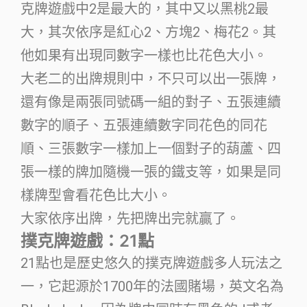
克牌遊戲中2是最大的，其中又以黑桃2最
大，其次依序是紅心2、方塊2、梅花2。其
他如果有出現同數字一樣也比花色大小。
大老二的出牌規則中，不只可以出一張牌，
還有像是兩張同號碼一組的對子、五張連續
數字的順子、五張連續數字同花色的同花
順、三張數字一樣加上一個對子的葫蘆、四
張一樣的牌加隨機一張的鐵支等，如果是同
樣牌型會看花色比大小。
大家依序出牌，先把牌出完就贏了。
撲克牌遊戲：21點
21點也是歷史悠久的撲克牌遊戲多人玩法之
一，它起源於1700年的法國賭場，英文名為