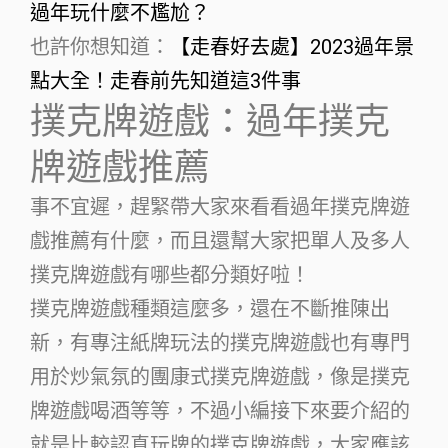
過年玩什麼不尷尬？
也許你想知道：
【走春好去處】2023過年景
點大全！走春前先知道這3件事
撲克牌遊戲：過年撲克
牌遊戲推薦
事不宜遲，趕緊帶大家來看看過年撲克牌遊
戲推薦有什麼，而且還幫大家把單人及多人
撲克牌遊戲有哪些都分類好啦！
撲克牌遊戲種類這麼多，還在不斷推陳出
新，有專注紙牌玩法的撲克牌遊戲也有專門
用於炒氣氛的團康式撲克牌遊戲，像是撲克
牌遊戲喝酒等等，不過小編接下來要介紹的
就是比較認真玩牌的撲克牌遊戲，大家應該