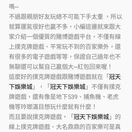
嗎~
不過跟親朋好友玩總不可能下手太重 ，所以
就算運氣很好也贏不多，小編這邊就來跟大
家介紹一個優質的賭博遊戲平台，不僅有線
上撲克牌遊戲、平常玩不到的百家樂外，還
有很多的電子遊戲等等，保證自己過年也不
無聊還可以幫自己贏個大~紅包回來喔！
這麼好的撲克牌遊戲跟賭博遊戲就在「
冠天
下娛樂城
」，「
冠天下娛樂城
」不僅有撲克
牌遊戲，還有像是地下539、捕魚機、老虎
機等玲瑯滿目想玩什麼就有什麼！
而且要說撲克牌遊戲，「
冠天下娛樂城
」的
線上撲克牌遊戲、大名鼎鼎的百家樂可是真