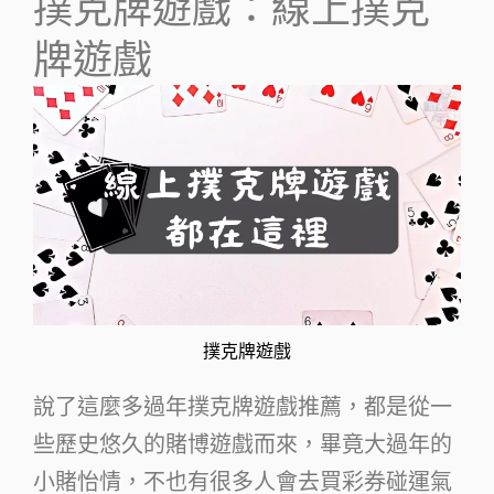
撲克牌遊戲：線上撲克
牌遊戲
撲克牌遊戲
說了這麼多過年撲克牌遊戲推薦，都是從一
些歷史悠久的賭博遊戲而來，畢竟大過年的
小賭怡情，不也有很多人會去買彩券碰運氣