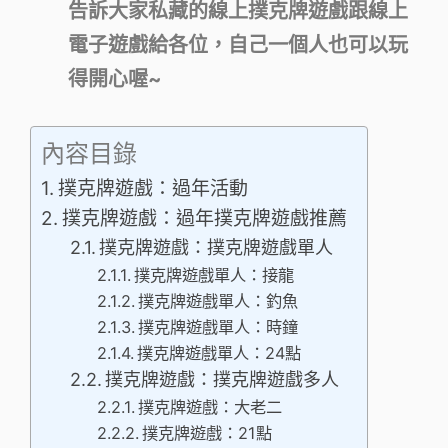
告訴大家私藏的線上撲克牌遊戲跟線上
電子遊戲給各位，自己一個人也可以玩
得開心喔~
內容目錄
撲克牌遊戲：過年活動
撲克牌遊戲：過年撲克牌遊戲推薦
撲克牌遊戲：撲克牌遊戲單人
撲克牌遊戲單人：接龍
撲克牌遊戲單人：釣魚
撲克牌遊戲單人：時鐘
撲克牌遊戲單人：24點
撲克牌遊戲：撲克牌遊戲多人
撲克牌遊戲：大老二
撲克牌遊戲：21點