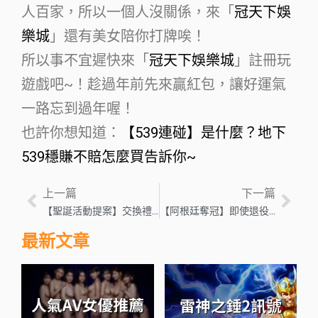
人百家，所以一個人沒關係，來「
冠天下娛
樂城
」還有美女陪你打牌唉！
所以事不宜遲快來「
冠天下娛樂城
」註冊玩
遊戲吧~！趁過年前先來贏紅包，讓好運氣
一路忘到過年喔！
也許你想知道：
【539連碰】是什麼？地下
539穩賺不賠怎麼買告訴你~
上一篇
下一篇
【聖誕活動提案】交換禮物外還能?
【阿根廷奪冠】即使退役，梅西仍是全阿根廷人心中的精神指標
最新文章