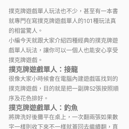
撲克牌遊戲單人玩法也不少，甚至有一本書
就專門在寫撲克牌遊戲單人的101種玩法真
的相當驚人。
小編今天就跟大家介紹四種經典的撲克牌遊
戲單人玩法，讓你可以一個人也能安心享受
撲克牌遊戲。
撲克牌遊戲單人：接龍
很像大家小時候會在電腦內建遊戲區找到的
撲克牌遊戲，目的就是把一副牌52張按照順
序及花色排好。
撲克牌遊戲單人：釣魚
將牌洗好後攤平在桌上，一次翻兩張如果數
字一樣則收下來不一樣就蓋回去繼續翻，直