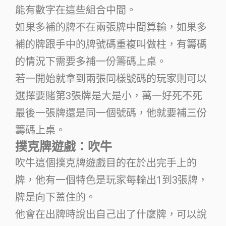
能有數字在這些組合中間。
如果多補的牌不在兩張牌中間算輸，如果多
補的牌跟手中的牌號碼重複叫做柱，有籌碼
的情況下需要多補一份籌碼上桌。
若一開始就拿到兩張同樣號碼的玩家則可以
選擇要賭第3張牌是大是小，萬一好死不死
最後一張牌還是同一個號碼，他就要補三份
籌碼上桌。
撲克牌遊戲：吹牛
吹牛這個撲克牌遊戲目的在於出完手上的
牌，他有一個特色是玩家每輪出1到3張牌，
牌是向下蓋住的。
他會在出牌時說出自己出了什麼牌，可以說