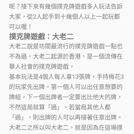
呢？接下來有幾個撲克牌遊戲多人玩法告訴
大家，從2人起手到十幾個人以上一起玩都
可以喔！
撲克牌遊戲：大老二
大老二說是坊間最流行的撲克牌遊戲一點也
不為過，大老二起源於香港，是一個流傳在
華人社會的撲克牌遊戲。
基本玩法是4個人每人拿13張牌，手持梅花3
的玩家先出牌。第一個人可以出任意想要的
牌組，下一個出牌者一定要出比他大的牌，
不然這局就算「過」。若當局其他人都
「過」，則出牌的人可以再接著任意出牌。
大老二之所以叫大老二，就是因為在這場撲