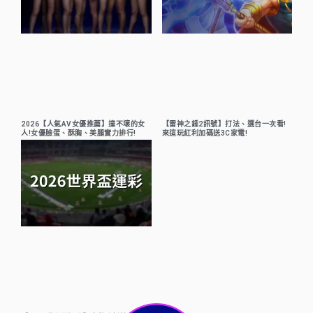
2026【人氣AV女優推薦】撞不壞的女
【雷神之錘2訊號】打法、選台一次看!
人!女優臉蛋、酥胸、美腿實力排行!
來這玩紅利加碼送3C家電!