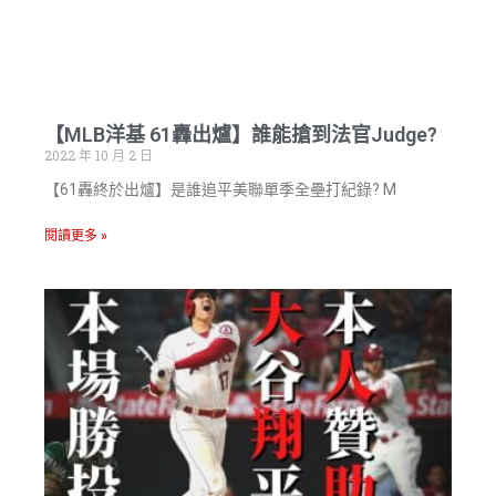
【MLB洋基 61轟出爐】誰能搶到法官Judge?
2022 年 10 月 2 日
【61轟終於出爐】是誰追平美聯單季全壘打紀錄? M
閱讀更多 »