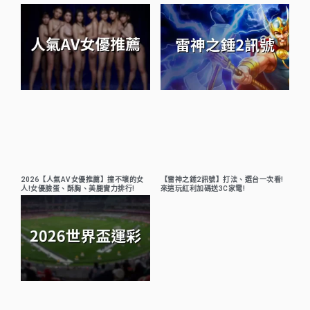
2026【人氣AV女優推薦】撞不壞的女
【雷神之錘2訊號】打法、選台一次看!
人!女優臉蛋、酥胸、美腿實力排行!
來這玩紅利加碼送3C家電!