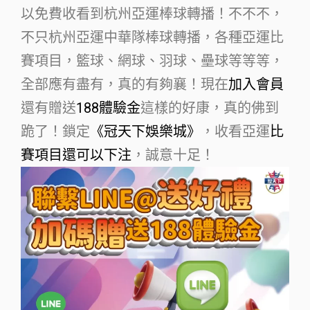
以免費收看到杭州亞運棒球轉播！不不不，
不只杭州亞運中華隊棒球轉播，各種亞運比
賽項目，籃球、網球、羽球、壘球等等等，
全部應有盡有，真的有夠襄！現在
加入會員
還有贈送
188體驗金
這樣的好康，真的佛到
跪了！鎖定
《冠天下娛樂城》
，收看亞運
比
賽項目還可以下注
，誠意十足！