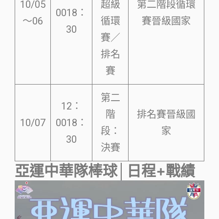
10/05
超級
第二階段循環
0018：
～06
循環
賽晉級國家
30
賽／
排名
賽
第二
12：
階
排名賽晉級國
10/07
0018：
段：
家
30
決賽
亞運中華隊棒球│日程+戰績