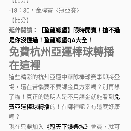
【比分】
-18：30，金牌賽〈冠亞賽〉
【比分】
延伸閱讀：
【螯龍蝦堡】限時開賣！搶不過
是你沒懂過！螯龍蝦堡QA大全！
免費杭州亞運棒球轉播
在這裡
這些精彩的杭州亞運中華隊棒球賽事即將登
場，還在苦惱要不要課金買方案嗎？別再想
了啦！真正的聰明人是不用課金就能看到
免
費亞運棒球轉播
的！在哪裡呢？有這麼好康
嗎？
現在只要加入
《冠天下娛樂城》
會員，就可