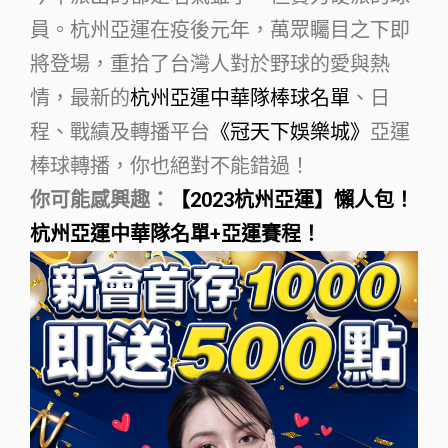
員。杭州亞運在疫後元年，萬眾矚目之下即
將登場，重拾了台灣人對於野球的愛與熱
情，最新的
杭州亞運中華隊棒球名單
、日
程、戰績及轉播平台
《冠天下娛樂城》
亞運
棒球轉播，你也絕對不能錯過！
你可能感興趣：
【2023杭州亞運】懶人包！
杭州亞運中華隊名單+亞運賽程！