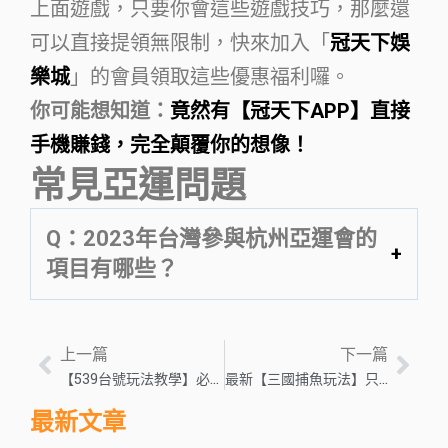
上面遊戲，只要你會這些遊戲技巧，那麼還
可以直接提領無限制，快來加入「
冠天下娛
樂城
」的會員領取這些優惠福利囉。
你可能想知道：
竟然有【冠天下APP】直接
手機賺錢，完全顛覆你的想像！
常見亞運問題
Q：2023年台灣參與杭州亞運會的
項目有哪些？
上一篇
下一篇
【539台號玩法教學】必學！學會539台號技巧居然隨便賺？
最新【三國捕魚玩法】只打魚才不過癮！打爆這些東西就能賺到錢！
最新文章