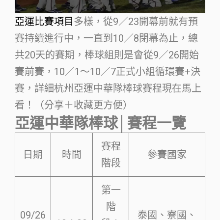
亞運比賽項目
多樣，從9／23開幕前就有預
賽持續進行中，一直到10／8閉幕為止，總
共20天的賽期，棒球組則是會從9／26開始
賽前賽，10／1～10／7正式小組循環賽+決
賽，詳細杭州亞運中華隊棒球賽程現在馬上
看！（分享＋收藏更方便）
亞運中華隊棒球│賽程一覽
賽程
日期
時間
參賽國家
階段
第一
階
09/26
泰國、寮國、