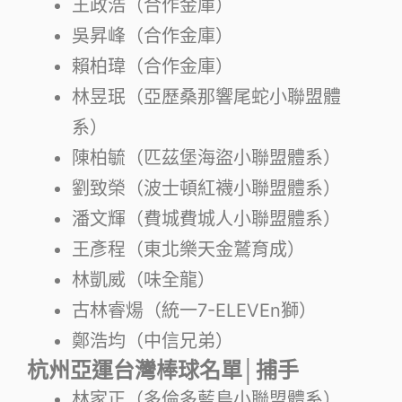
王政浩（合作金庫）
吳昇峰（合作金庫）
賴柏瑋（合作金庫）
林昱珉（亞歷桑那響尾蛇小聯盟體
系）
陳柏毓（匹茲堡海盜小聯盟體系）
劉致榮（波士頓紅襪小聯盟體系）
潘文輝（費城費城人小聯盟體系）
王彥程（東北樂天金鷲育成）
林凱威（味全龍）
古林睿煬（統一7-ELEVEn獅）
鄭浩均（中信兄弟）
杭州亞運台灣棒球名單│捕手
林家正（多倫多藍鳥小聯盟體系）