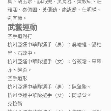
真、胡玉珍、顏巧雯、吳育容、黃毅紜、莊
雅涵、秦佩囷、黃偲勤、康詠喬、任明綉、
劉宜茹。
武藝運動
空手道對打
杭州亞運中華隊選手（男）：吳峻維、潘柏
昇、石政中。
杭州亞運中華隊選手（女）：谷筱霜、辜翠
萍、趙柔。
空手道形
杭州亞運中華隊選手（男）：陳肇擎。
杭州亞運中華隊選手（女）：簡慧萱。
克拉術