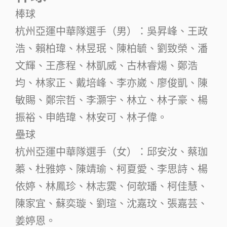
棒球
杭州亞運中華隊選手（男）：吳昇峰、王政
浩、賴柏瑋、林昱珉、陳柏毓、劉致榮、潘
文輝、王彥程、林凱威、古林睿煬、鄭浩
均、林家正、戴培峰、李亦崴、廖俊凱、陳
敏賜、鄭宗哲、李灝宇、林立、林子豪、楊
振裕、申皓瑋、林安可、林子偉。
壘球
杭州亞運中華隊選手（女）：邱安汝、蔡珈
蓁、杜雅婷、陳靖瑜、柯夏愛、李思詩、楊
依婷、林鳳珍、林志霙、何欹璠、柯佳慧、
陳家宜、蘇奕璇、劉瑄、沈嘉玟、張嘉芸、
姜婷恩。