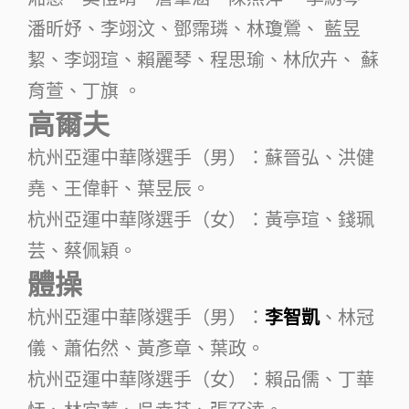
潘昕妤、李翊汶、鄧霈璘、林瓊鶯、 藍昱
絜、李翊瑄、賴麗琴、程思瑜、林欣卉、 蘇
育萱、丁旗 。
高爾夫
杭州亞運中華隊選手（男）：蘇晉弘、洪健
堯、王偉軒、葉昱辰。
杭州亞運中華隊選手（女）：黃亭瑄、錢珮
芸、蔡佩穎。
體操
杭州亞運中華隊選手（男）：
李智凱
、林冠
儀、蕭佑然、黃彥章、葉政。
杭州亞運中華隊選手（女）：賴品儒、丁華