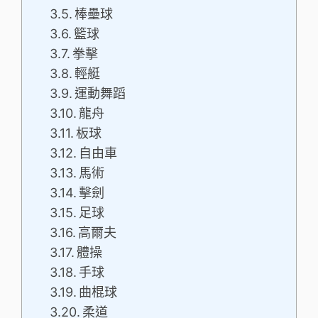
棒壘球
籃球
拳擊
輕艇
運動舞蹈
龍舟
板球
自由車
馬術
擊劍
足球
高爾夫
體操
手球
曲棍球
柔道