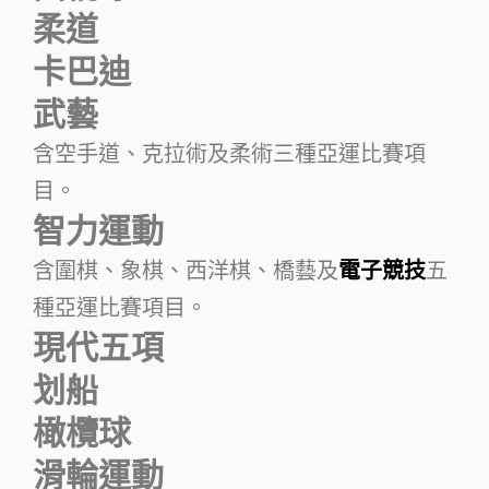
柔道
卡巴迪
武藝
含空手道、克拉術及柔術三種亞運比賽項
目。
智力運動
含圍棋、象棋、西洋棋、橋藝及
電子競技
五
種亞運比賽項目。
現代五項
划船
橄欖球
滑輪運動