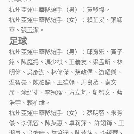
杭州亞運中華隊選手（男）：黃駿傑。
杭州亞運中華隊選手（女）：賴芷旻、葉繡
華、張玉潔。
足球
杭州亞運中華隊選手（男）：邱育宏、黃子
銘、陳庭揚、馮少祺、王義友、梁孟昕、林
明偉、吳彥澍、林偉傑、蔡政儒、游耀興、
温智豪、陳柏諭、王笙翰、馬良丞、秦文
彥、涂紹捷、李冠霈、方立芃、劉智文、藍
浩宇、賴柏綸。
杭州亞運中華隊選手（女）：蔡明容、朱芳
儀、李佩容、陳英惠、卓莉萍、 許翊筠、王
湘惠、吳愷晴、詹筆涵、陳燕萍、 李綉琴、