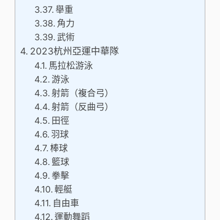
舉重
角力
武術
2023杭州亞運中華隊
馬拉松游泳
游泳
射箭（複合弓）
射箭（反曲弓）
田徑
羽球
棒球
籃球
拳擊
輕艇
自由車
運動舞蹈