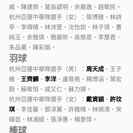
威、陳建榮、葛吳諺明、余晨逸、趙敬民。
杭州亞運中華隊選手（女）：張博雅、林詩
亭、李晴晴、林沛萱、沈怡如、林子琪、曹
純玉、余雅倩、簡晨昕、吳慈恩、李慧君、
朱品薰、陳彩娟。
羽球
杭州亞運中華隊選手（男）：
周天成
、王子
維、
王齊麟
、
李洋
、盧敬堯、楊博涵、葉宏
蔚、蘇敬恒、戚又仁、蘇力揚。
杭州亞運中華隊選手（女）：
戴資穎
、
許玟
琪
、李佳馨、鄧淳薰、許雅晴、林琬清、宋
碩芸、林湘緹、張淨惠、楊景惇。
棒球