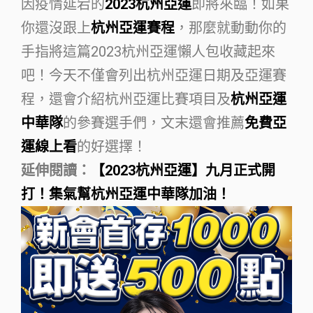
因疫情延宕的
2023杭州亞運
即將來臨！如果
你還沒跟上
杭州亞運賽程
，那麼就動動你的
手指將這篇2023杭州亞運懶人包收藏起來
吧！今天不僅會列出杭州亞運日期及亞運賽
程，還會介紹杭州亞運比賽項目及
杭州亞運
中華隊
的參賽選手們，文末還會推薦
免費亞
運線上看
的好選擇！
延伸閱讀：
【2023杭州亞運】九月正式開
打！集氣幫杭州亞運中華隊加油！