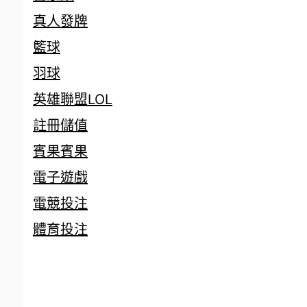
真人發牌
籃球
羽球
英雄聯盟LOL
註冊儲值
賓果賓果
電子遊戲
電競投注
體育投注