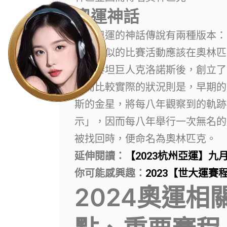
奧運神話
關於奧運的神話傳說有兩種版本：
令，類似的比賽活動應該在奧林匹
戰勝泰坦巨人克洛諾斯後，創立了
然而比較實際的狀況則是，早期的
斯的金星，將每八年觀察到的軌跡
示」，因而每八年舉行一次無名的
被找回時，便命名為奧林匹克。
延伸閱讀：
【2023杭州亞運】
你可能感興趣：
2023【世大運
2024奧運