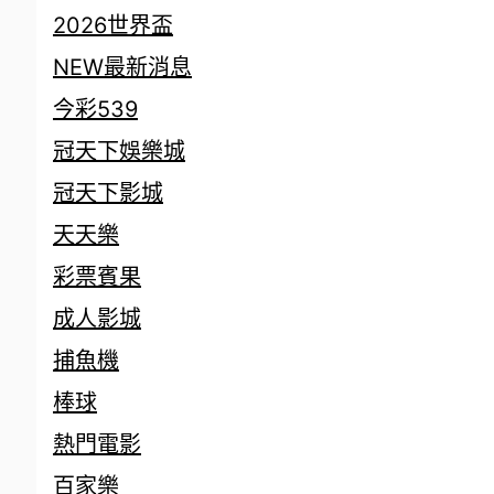
2026世界盃
NEW最新消息
今彩539
冠天下娛樂城
冠天下影城
天天樂
彩票賓果
成人影城
捕魚機
棒球
熱門電影
百家樂