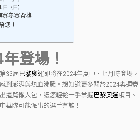
１日（日）
選賽參賽資格
陪您！
4年登場！
第33屆
巴黎奧運
即將在2024年夏中、七月時登場，
感到澎湃與熱血沸騰。想知道更多關於2024奧運賽
出這篇懶人包，讓您輕鬆一手掌握
巴黎奧運
項目、
中華隊可能派出的選手有誰！