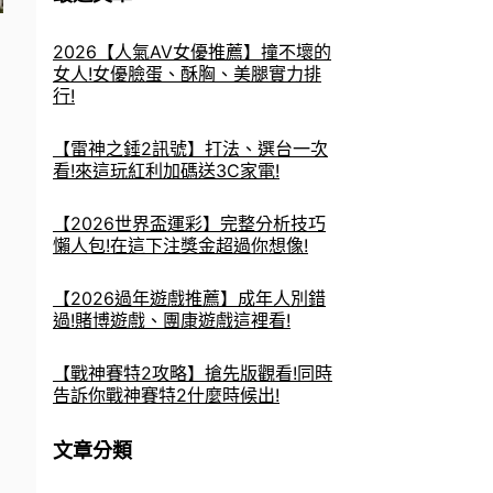
2026【人氣AV女優推薦】撞不壞的
女人!女優臉蛋、酥胸、美腿實力排
行!
【雷神之錘2訊號】打法、選台一次
看!來這玩紅利加碼送3C家電!
【2026世界盃運彩】完整分析技巧
懶人包!在這下注獎金超過你想像!
【2026過年遊戲推薦】成年人別錯
過!賭博遊戲、團康遊戲這裡看!
【戰神賽特2攻略】搶先版觀看!同時
告訴你戰神賽特2什麼時候出!
文章分類