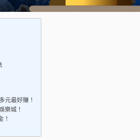
法
多元最好賺！
娛樂城！
金！