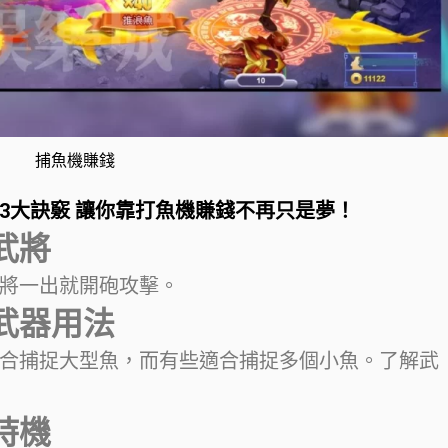
捕魚機賺錢
3大訣竅 讓你靠打魚機賺錢不再只是夢！
武將
將一出就開砲攻擊。
武器用法
合捕捉大型魚，而有些適合捕捉多個小魚。了解武
時機