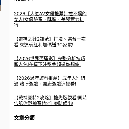
2026【人氣AV女優推薦】撞不壞的
女人!女優臉蛋、酥胸、美腿實力排
行!
【雷神之錘2訊號】打法、選台一次
看!來這玩紅利加碼送3C家電!
【2026世界盃運彩】完整分析技巧
懶人包!在這下注獎金超過你想像!
【2026過年遊戲推薦】成年人別錯
過!賭博遊戲、團康遊戲這裡看!
【戰神賽特2攻略】搶先版觀看!同時
告訴你戰神賽特2什麼時候出!
文章分類