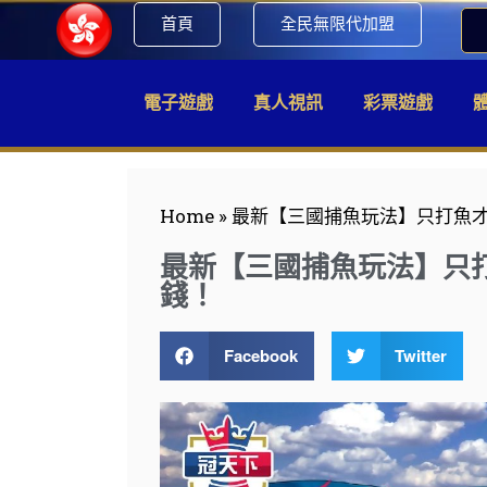
首頁
全民無限代加盟
電子遊戲
真人視訊
彩票遊戲
Home
»
最新【三國捕魚玩法】只打魚
最新【三國捕魚玩法】只
錢！
Facebook
Twitter