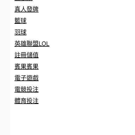
真人發牌
籃球
羽球
英雄聯盟LOL
註冊儲值
賓果賓果
電子遊戲
電競投注
體育投注