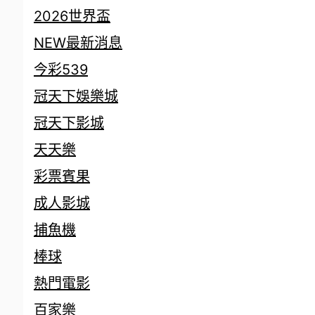
2026世界盃
NEW最新消息
今彩539
冠天下娛樂城
冠天下影城
天天樂
彩票賓果
成人影城
捕魚機
棒球
熱門電影
百家樂