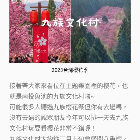
2023台灣櫻花季
接著帶大家來看位在主題樂園裡的櫻花，也
就是南投魚池的九族文化村啦~
可能很多人聽過九族櫻花祭但你有去過嗎，
沒有去過的觀眾朋友今年可以排一天去九族
文化村玩耍看櫻花非常不錯喔！
九族文化村大約從二月上旬會盛開八重櫻，