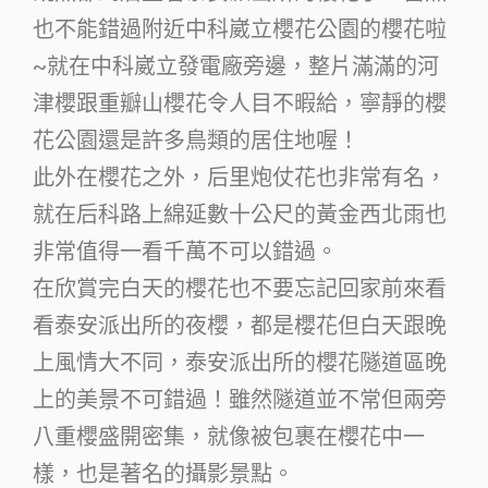
也不能錯過附近中科崴立櫻花公園的櫻花啦
~就在中科崴立發電廠旁邊，整片滿滿的河
津櫻跟重瓣山櫻花令人目不暇給，寧靜的櫻
花公園還是許多鳥類的居住地喔！
此外在櫻花之外，后里炮仗花也非常有名，
就在后科路上綿延數十公尺的黃金西北雨也
非常值得一看千萬不可以錯過。
在欣賞完白天的櫻花也不要忘記回家前來看
看泰安派出所的夜櫻，都是櫻花但白天跟晚
上風情大不同，泰安派出所的櫻花隧道區晚
上的美景不可錯過！雖然隧道並不常但兩旁
八重櫻盛開密集，就像被包裹在櫻花中一
樣，也是著名的攝影景點。