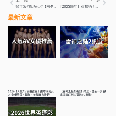
過年習俗知多少?【除夕到初六這樣做好運一整年】
【2023跨年】這樣過！跨年行程推薦看過來~
最新文章
2026【人氣AV女優推薦】撞不壞的女
【雷神之錘2訊號】打法、選台一次看!
人!女優臉蛋、酥胸、美腿實力排行!
來這玩紅利加碼送3C家電!