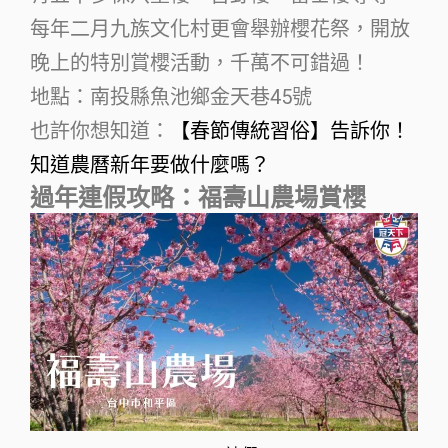
每年二月九族文化村更會舉辦櫻花祭，開放
晚上的特別賞櫻活動，千萬不可錯過！
地點：南投縣魚池鄉金天巷45號
也許你想知道：
【春節傳統習俗】告訴你！
知道農曆新年要做什麼嗎？
過年連假攻略：福壽山農場賞櫻