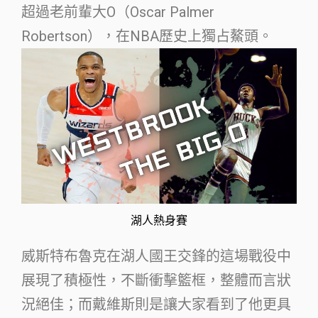
超過老前輩大O（Oscar Palmer
Robertson），在NBA歷史上獨占鰲頭。
湖人熱身賽
威斯特布魯克在湖人國王交鋒的這場戰役中
展現了積極性，不斷衝擊籃框，整體而言狀
況絕佳；而戴維斯則是讓大家看到了他更具