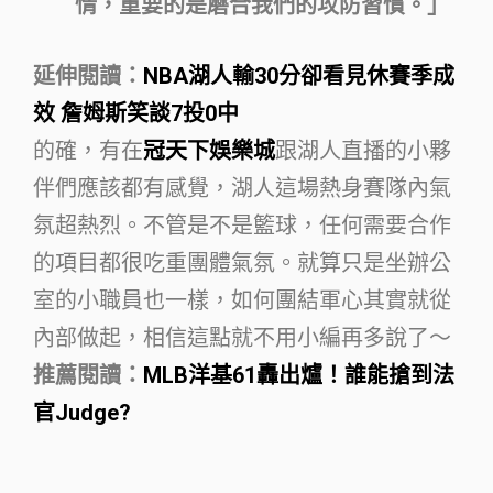
情，重要的是磨合我們的攻防習慣。」
延伸閱讀：
NBA湖人輸30分卻看見休賽季成
效 詹姆斯笑談7投0中
的確，有在
冠天下娛樂城
跟湖人直播的小夥
伴們應該都有感覺，湖人這場熱身賽隊內氣
氛超熱烈。不管是不是籃球，任何需要合作
的項目都很吃重團體氣氛。就算只是坐辦公
室的小職員也一樣，如何團結軍心其實就從
內部做起，相信這點就不用小編再多說了～
推薦閱讀：
MLB洋基61轟出爐！誰能搶到法
官Judge?