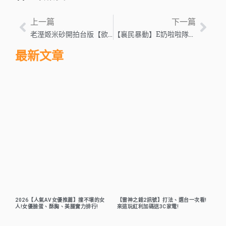
上一篇
下一篇
老溼姬米砂開拍台版【欲罷不能】慾火焚身實境秀你能忍住不色色嗎?
【襄民暴動】E奶啦啦隊女神林襄高清影片被狂刷40萬次
最新文章
2026【人氣AV女優推薦】撞不壞的女
【雷神之錘2訊號】打法、選台一次看!
人!女優臉蛋、酥胸、美腿實力排行!
來這玩紅利加碼送3C家電!