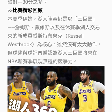
給對手30分之多。
>>
比賽精彩回顧
本賽季伊始，湖人陣容仍是以「三巨頭」
——詹姆斯、戴維斯以及在休賽季湖人交易
來的新成員威斯特布魯克（Russell
Westbrook）為核心。雖然沒有太大動作，
但球迷與球評普遍認為湖人三巨頭將會在
NBA新賽季展現無邊的競爭力。