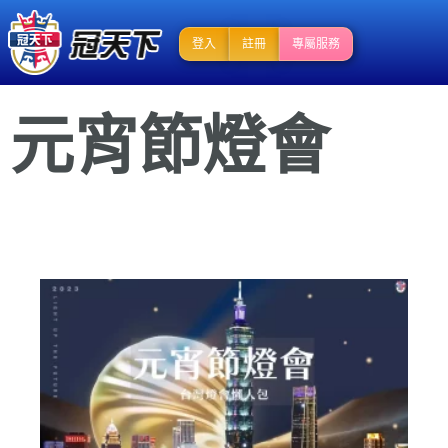
登入
註冊
專屬服務
元宵節燈會