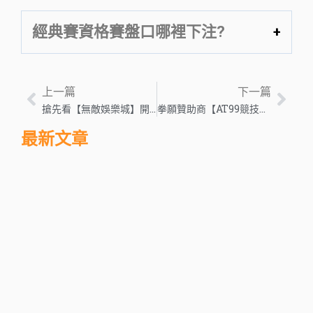
經典賽資格賽盤口哪裡下注?
上一篇
下一篇
搶先看【無敵娛樂城】開箱評價懶人包!新娛樂城到底能不能玩?
拳願贊助商【AT99競技體育】懶人包介紹!高賠率盤口首度贊助賽事!
最新文章