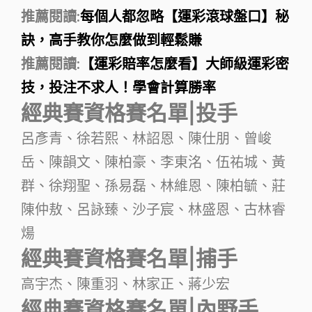
推薦閱讀:
每個人都忽略【運彩滾球盤口】秘
訣，高手教你怎麼做到輕鬆賺
推薦閱讀:
【運彩賠率怎麼看】大師級運彩密
技，投注不求人！學會計算勝率
經典賽資格賽名單|投手
呂彥青、徐若熙、林詔恩、陳仕朋、曾峻
岳、陳韻文、陳柏豪、李東洺、伍祐城、黃
群、徐翔聖、孫易磊、林維恩、陳柏毓、莊
陳仲敖、呂詠臻、沙子宸、林盛恩、古林睿
煬
經典賽資格賽名單|捕手
高宇杰、陳重羽、林家正、蔣少宏
經典賽資格賽名單|內野手