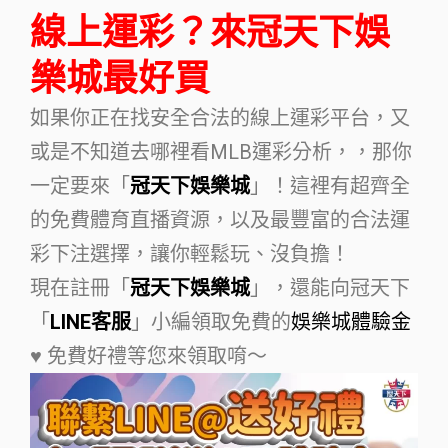
線上運彩？來冠天下娛
樂城最好買
如果你正在找安全合法的線上運彩平台，又
或是不知道去哪裡看MLB運彩分析，，那你
一定要來「
冠天下娛樂城
」！這裡有超齊全
的免費體育直播資源，以及最豐富的合法運
彩下注選擇，讓你輕鬆玩、沒負擔！
現在註冊「
冠天下娛樂城
」，還能向冠天下
「
LINE客服
」小編領取免費的
娛樂城體驗金
♥ 免費好禮等您來領取唷～