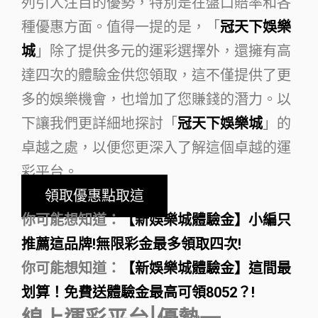
列引人注目的優勢，特別是在盤口賠率和各
種優惠方面。值得一提的是，「
冠天下娛樂
城
」除了提供多元的運彩選擇外，還擁有高
達四次的體驗金供您領取，這不僅提供了更
多的娛樂機會，也增加了您賺錢的潛力。以
下讓我們更詳細地探討「
冠天下娛樂城
」的
卓越之處，以便您更深入了解這個卓越的運
彩平台。
領取優惠點取這
你可能想知道：
【新娛樂城體驗金】小編只
推薦這品牌!無限彩金最多領取四次!
你可能想知道：
【新娛樂城體驗金】這間最
划算！免費送體驗金最高可領8052？!
線上運彩平台|優勢一