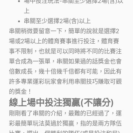
場中投注玩法-串關至少選擇2場(含)以
上
串關至少選擇2場(含)以上
串關稍微要留意一下，簡單的說就是選擇2
場或2場以上的體育賽事進行投注，體育賽
事不限制，也就是可以同時將不同的比賽注
單合成為一張單，串關如果過的話獎金也會
倍數成長，幾十倍幾千倍都有可能，因此有
許多專業運彩玩家會利用串關技巧賺取可觀
的獎金！
線上場中投注獨贏(不讓分)
剛剛看了串關的介紹，最難的已經過了，運
彩最簡單玩法莫過於獨贏，指的是兩方隊伍