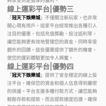
夠享受到更豐厚的獲利。
線上運彩平台|優勢三
「
冠天下娛樂城
」不僅關注新玩家，也非常
關心現有用戶。這家平台經常推出各種引人
注目的優惠，包括充值獎勵、投注返利等，
讓您能夠更有效地管理您的資金，同時享受
額外的回饋。這些優惠提供了額外的機會，
使您的運彩體驗更加令人興奮。
線上運彩平台|優勢四
「
冠天下娛樂城
」提供了安全穩定的線上投
注平台，確保您的資金和個人信息得到嚴密
的保護。平台支援多種付款方式，讓您能夠
輕鬆存款和提款，而且提款速度迅捷，確保