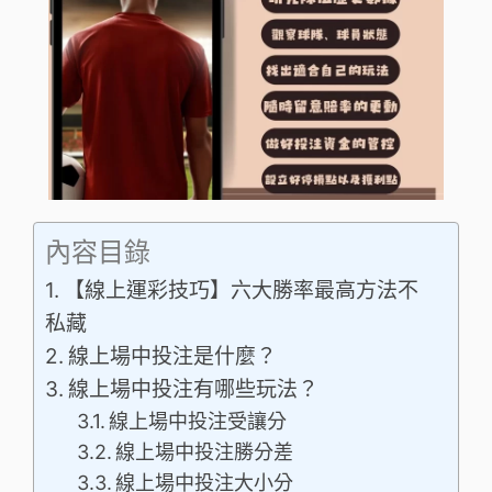
內容目錄
【線上運彩技巧】六大勝率最高方法不
私藏
線上場中投注是什麼？
線上場中投注有哪些玩法？
線上場中投注受讓分
線上場中投注勝分差
線上場中投注大小分