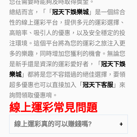
您在需要時能夠及時取得獎金。
總結而言，「「
冠天下娛樂城
」是一個綜合
性的線上運彩平台，提供多元的運彩選擇、
高賠率、吸引人的優惠，以及安全穩定的投
注環境。這個平台將為您的運彩之旅注入更
多的樂趣，同時增加您獲利的機會。無論您
是新手還是資深的運彩愛好者，「
冠天下娛
樂城
」都將是您不容錯過的絕佳選擇，要領
超多優惠也可以直接加入「
冠天下客服
」來
詢問領取優惠唷。
線上運彩常見問題
線上運彩真的可以賺錢嗎?