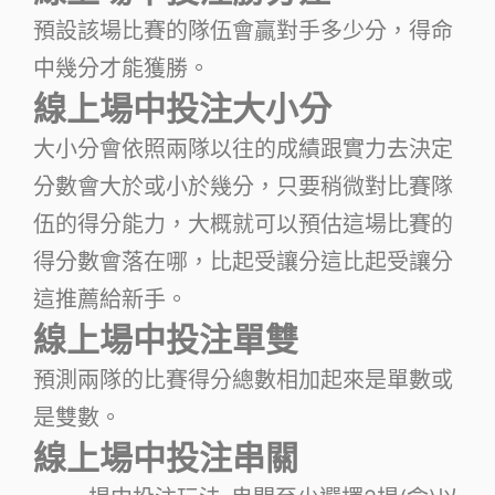
預設該場比賽的隊伍會贏對手多少分，得命
中幾分才能獲勝。
線上場中投注大小分
大小分會依照兩隊以往的成績跟實力去決定
分數會大於或小於幾分，只要稍微對比賽隊
伍的得分能力，大概就可以預估這場比賽的
得分數會落在哪，比起受讓分這比起受讓分
這推薦給新手。
線上場中投注單雙
預測兩隊的比賽得分總數相加起來是單數或
是雙數。
線上場中投注串關