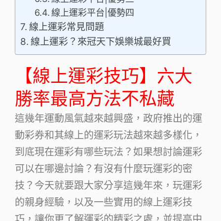
線上運彩平台|優勢四
線上運彩常見問題
線上運彩？來冠天下娛樂城最好買
【線上運彩技巧】六大
勝率最高方法不私藏
這幾年運動風氣越來越興盛，政府推出的運
動彩券和其線上的運彩玩法越來越多樣化，
到底現在運彩有哪些玩法？如果想討論運彩
可以在哪邊討論？有沒有什麼玩運彩的密
技？今天就要跟大家分享這幾年來，玩運彩
的親身經驗，以及一些實用的線上運彩技
巧，讓你更了解運彩的精彩之處，並提高中