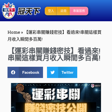
登入
註冊
專屬服務
Home
»
【運彩串關賺錢密技】看過來!串關這樣買
月收入瞬間多百萬!
【運彩串關賺錢密技】看過來!
串關這樣買月收入瞬間多百萬!
Facebook
Twitter