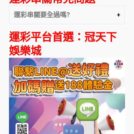
運彩串關要全過嗎?
運彩平台首選：冠天下
娛樂城