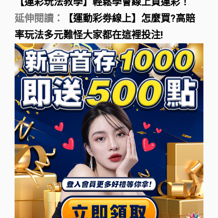
【運彩玩法教學】輕鬆學會線上買運彩！
延伸閱讀：
【運動彩劵線上】怎麼買?高賠
率玩法多元難怪大家都在這裡投注!