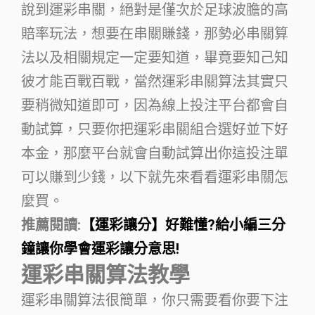
說到運彩串關，絕對是僅次於足球波膽的高
賠率玩法，想要在串關賺錢，那勢必串關算
法以及相關規定一定要知道，畢竟要知己知
彼才能百戰百戰，當然運彩串關算法其實只
要稍微知道即可，因為線上投注平台都會自
動試算，只要你把運彩串關組合選好並下好
本金，那麼平台就會自動試算出你這投注單
可以賺到少錢，以下就先來看看運彩串關怎
麼買。
推薦閱讀:
【運彩讓分】好難懂?給小編三分
鐘讓你學會運彩讓分意思!
運彩串關算法教學
運彩串關算法很簡單，你只需要看你要下注