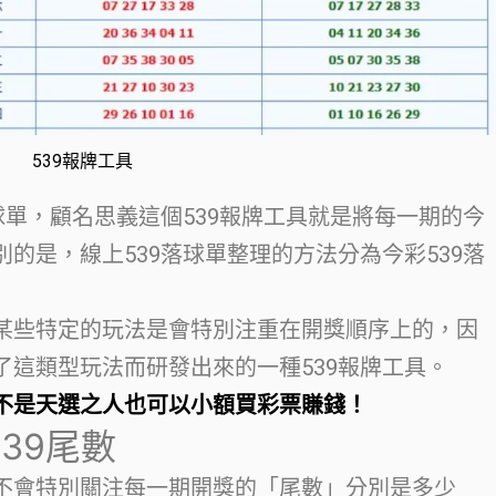
539報牌工具
落球單，顧名思義這個539報牌工具就是將每一期的今
別的是，線上539落球單整理的方法分為今彩539落
有某些特定的玩法是會特別注重在開獎順序上的，因
了這類型玩法而研發出來的一種539報牌工具。
】不是天選之人也可以小額買彩票賺錢！
39尾數
會不會特別關注每一期開獎的「尾數」分別是多少