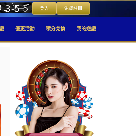
登入
免費註冊
戲
優惠活動
積分兌換
我的遊戲