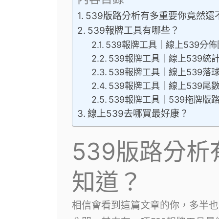
539版路分析有多重要你竟然還
539報牌工具有哪些？
539報牌工具｜線上539分佈
539報牌工具｜線上539統
539報牌工具｜線上539落
539報牌工具｜線上539尾
539報牌工具｜539拖牌版
線上539去哪買最好康？
539版路分
知道？
相信會看到這篇文章的你，多半也是