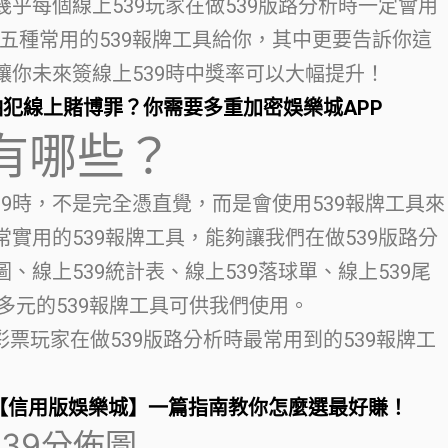
幾乎每個線上539玩家在做539版路分析時一定會用
五種常用的539報牌工具給你，其中更要告訴你這
讓你未來簽線上539時中獎率可以大幅提升！
怕犯線上賭博罪？你需要多重加密娛樂城APP
具有哪些？
9時，不是完全憑直覺，而是會使用539報牌工具來
常實用的539報牌工具，能夠讓我們在做539版路分
、線上539統計表、線上539落球單、線上539尾
當多元的539報牌工具可供我們使用。
票玩家在做539版路分析時最常用到的539報牌工
S【信用版娛樂城】一篇指南教你怎麼選最好賺！
539分佈圖