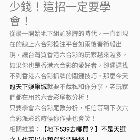
少錢！這招一定要學
會！
從最一開始地下組頭簽牌的時代，一直到現
在的線上六合彩投注平台如雨後春筍般出
現，讓台灣買香港六合彩的玩家越來越多，
如果你也是香港六合彩的愛好者，卻遲遲找
不到香港六合彩抓牌的關鍵技巧，那麼今天
冠天下娛樂城
就要不藏私和你分享，老玩家
們都在用的六合彩尾數分析！
只要學會六合彩尾數分析，相信等到下次六
合彩派彩的時候你作夢也會笑！
相關推薦：
【地下539去哪買？】不是天選
之人也可以小額買彩票賺錢！