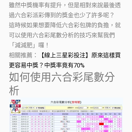
雖然中獎機率有提升，但是相對來說最後透
過六合彩派彩傳到的獎金也少了許多呢？
這時候如果想要降低六合彩包牌的負擔，就
可以使用六合彩尾數分析的技巧來幫我們
「減減肥」囉！
相關推薦：
【線上三星彩投注】原來這樣買
更容易中獎？中獎率竟有70%
如何使用六合彩尾數分
析