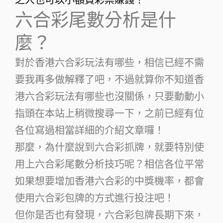
六合彩尾數分析是什
麼？
對於香港六合彩玩法有哪些，相信已經不需
要我再多做解釋了吧，不過就算你不知道香
港六合彩玩法有哪些也沒關係，只要動動小
指頭在本站上稍微搜尋一下，之前已經有位
各位寫過相當詳細的介紹文章囉！
那麼，為什麼說到六合彩抓牌，就要特別使
用上六合彩尾數分析技巧呢？相信各位平常
如果想要增加香港六合彩的中獎機率，都會
使用六合彩包牌的方式進行投注吧！
但你是否也有發現，六合彩包牌長期下來，