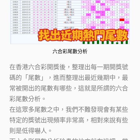
六合彩尾數分析
在香港六合彩開獎後，整理出每一期開獎號
碼的「尾數」，進而整理出最近幾期中，最
常被開出的尾數有哪些，這就是所謂的六合
彩尾數分析。
在這眾多尾數之中，我們不難發現會有某些
特定的獎號出現頻率非常高，相對來說有些
則是低得嚇人。