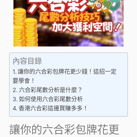
內容目錄
讓你的六合彩包牌花更少錢！這招一定
要學會！
六合彩尾數分析是什麼？
如何使用六合彩尾數分析
香港六合彩這邊買賺多多！
讓你的六合彩包牌花更