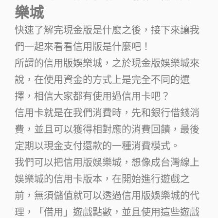
樂城
快速了解完現金版是什麼之後，接下來讓我
們一起來看看信用版是什麼吧！
所謂的信用版娛樂城，之於現金版娛樂城來
說，在使用資金的方式上是完全不同的選
擇，相信大家都有使用過信用卡吧？
信用卡就是在我們消費時，先和銀行借錢消
費，並且可以獲得相對應的消費回饋，最後
定期以現金支付還款的一種消費模式。
我們可以把信用版娛樂城，想像成台灣線上
娛樂城的信用卡版本，在開始進行遊戲之
前，無須儲值就可以透過信用版娛樂城的代
理，「借用」遊戲點數，並且使用這些遊戲