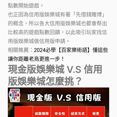
點數開始遊戲。
也正因為信用版娛樂城有著「先借錢賭博」
的概念，所以各大信用版娛樂城也都會祭出
比較高的遊戲點數回饋，以此吸引玩家找信
用版娛樂城做信用版申請。
相關推薦：
2024必學【百家樂術語】懂這些
讓你距離老鳥更進一步！
現金版娛樂城 V.S 信用
版娛樂城怎麼挑？