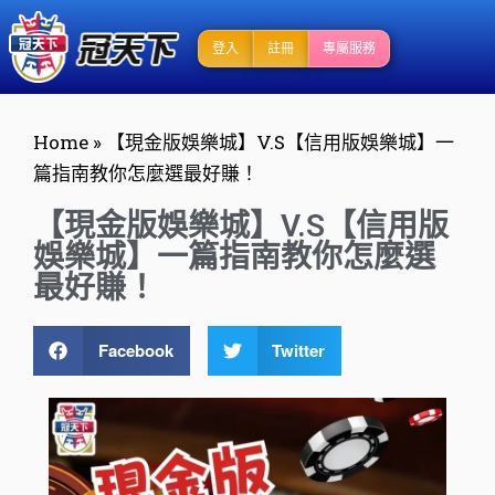
登入
註冊
專屬服務
Home
»
【現金版娛樂城】V.S【信用版娛樂城】一
篇指南教你怎麼選最好賺！
【現金版娛樂城】V.S【信用版
娛樂城】一篇指南教你怎麼選
最好賺！
Facebook
Twitter