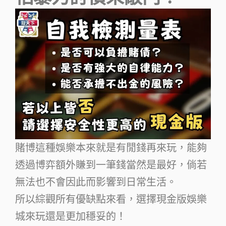
賭博這種娛樂本來就是有閒錢再來玩，能夠
透過博弈額外賺到一筆錢當然是最好，倘若
無法也不會因此而影響到日常生活。
所以綜觀所有優缺點來看，選擇現金版娛樂
城來玩還是更加穩妥的！