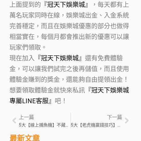
上面提到的
『冠天下娛樂城』
，每天都有上
萬名玩家同時在線，娛樂城出金、入金系統
完善穩定，而且在娛樂城優惠的部分也做得
相當實在，每個月都會推出新的優惠可以讓
玩家們領取。
現在加入
『冠天下娛樂城』
還有免費體驗
金，可以讓我們試完之後再儲值，而且使用
體驗金賺到的獎金，還能夠自由提領出金！
想要領取體驗金就快來私訊
『冠天下娛樂城
專屬LINE客服』
吧！
上一篇
下一篇
5大【線上捕魚機】不藏私技巧大公開！帶你一發入魂！
5大【老虎機贏錢技巧】這樣玩你還不賺拜託就退坑了！
最新文章