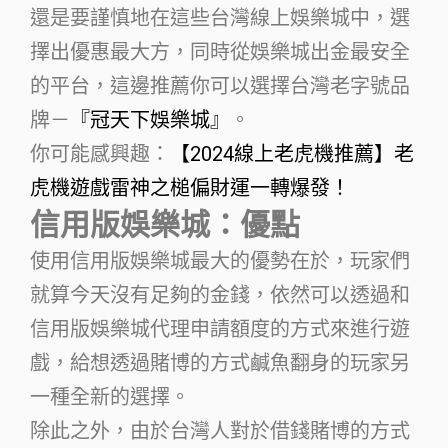
還是要謹慎地在這些台灣線上娛樂城中，選
擇出優惠最大方，同時從娛樂城出金最安全
的平台，這邊推薦你可以選擇台灣老字號品
牌－
『冠天下娛樂城』
。
你可能感興趣：
【2024線上老虎機推薦】老
虎機遊戲雷神之槌偏財運一轉爆發！
信用版娛樂城：優點
使用信用版娛樂城最大的優勢在於，玩家們
就算今天沒有足夠的金錢，依然可以透過和
信用版娛樂城代理申請額度的方式來進行遊
戲，給想透過賭博的方式鹹魚翻身的玩家另
一種全新的選擇。
除此之外，由於台灣人對於借錢賭博的方式