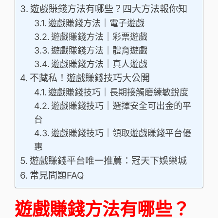
遊戲賺錢方法有哪些？四大方法報你知
遊戲賺錢方法｜電子遊戲
遊戲賺錢方法｜彩票遊戲
遊戲賺錢方法｜體育遊戲
遊戲賺錢方法｜真人遊戲
不藏私！遊戲賺錢技巧大公開
遊戲賺錢技巧｜長期接觸磨練敏銳度
遊戲賺錢技巧｜選擇安全可出金的平
台
遊戲賺錢技巧｜領取遊戲賺錢平台優
惠
遊戲賺錢平台唯一推薦：冠天下娛樂城
常見問題FAQ
遊戲賺錢方法有哪些？