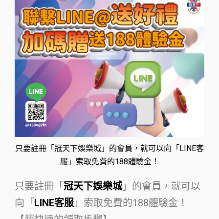
只要註冊「冠天下娛樂城」的會員，就可以向「LINE客
服」索取免費的188體驗金！
只要註冊「
冠天下娛樂城
」的會員，就可以
向「
LINE客服
」索取免費的188體驗金！