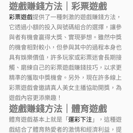
遊戲賺錢方法｜彩票遊戲
彩票遊戲
提供了一種刺激的遊戲賺錢方法，
它透過小額的投入與號碼組合的選擇，讓參
與者有機會贏得大獎、實現夢想。雖然中獎
的機會相對較小，但參與其中的過程本身也
具有娛樂價值，許多玩家或彩票迷會長期接
觸、磨練自己的彩票遊戲賺錢技巧，以求更
精準的獲取中獎機會。另外，現在許多線上
彩票遊戲會邀請真人美女主播協助開獎，為
遊戲內容更添樂趣！
遊戲賺錢方法｜體育遊戲
體育遊戲基本上就是「
運彩下注
」，這種遊
戲結合了體育熱愛者的激情和經濟利益，提