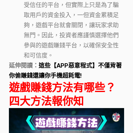
受信任的平台，但實際上只是為了騙
取用戶的資金投入，一但資金累積足
夠，遊戲平台就會關閉，讓玩家求助
無門。因此，投資者應謹慎選擇他們
參與的遊戲賺錢平台，以確保安全性
和可信度。
延伸閱讀：
這些【APP惡意程式】不僅背著
你偷賺錢還讓你手機超耗電!
遊戲賺錢方法有哪些？
四大方法報你知