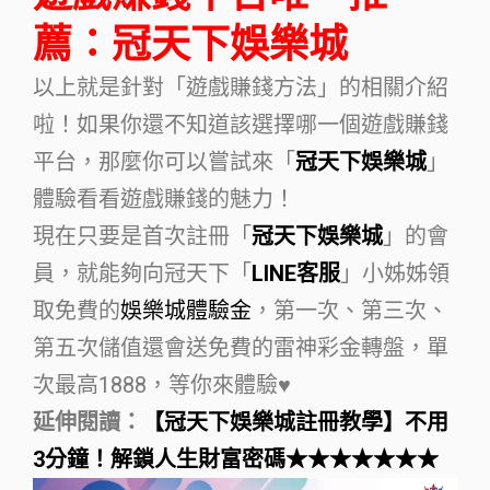
薦：冠天下娛樂城
以上就是針對「遊戲賺錢方法」的相關介紹
啦！如果你還不知道該選擇哪一個遊戲賺錢
平台，那麼你可以嘗試來「
冠天下娛樂城
」
體驗看看遊戲賺錢的魅力！
現在只要是首次註冊「
冠天下娛樂城
」的會
員，就能夠向冠天下「
LINE客服
」小姊姊領
取免費的
娛樂城體驗金
，第一次、第三次、
第五次儲值還會送免費的雷神彩金轉盤，單
次最高1888，等你來體驗♥
延伸閱讀：
【冠天下娛樂城註冊教學】不用
3分鐘！解鎖人生財富密碼★★★★★★★