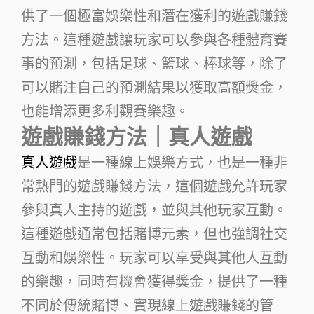
供了一個極富娛樂性和潛在獲利的遊戲賺錢
方法。這種遊戲讓玩家可以參與各種體育賽
事的預測，包括足球、籃球、棒球等，除了
可以賭注自己的預測結果以獲取高額獎金，
也能增添更多利觀賽樂趣。
遊戲賺錢方法｜真人遊戲
真人遊戲
是一種線上娛樂方式，也是一種非
常熱門的遊戲賺錢方法，這個遊戲允許玩家
參與真人主持的遊戲，並與其他玩家互動。
這種遊戲通常包括賭博元素，但也強調社交
互動和娛樂性。玩家可以享受與其他人互動
的樂趣，同時有機會獲得獎金，提供了一種
不同於傳統賭博、實現線上遊戲賺錢的管