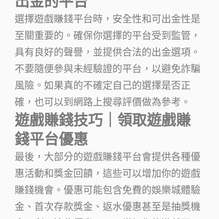
出金的平台
選擇遊戲賺錢平台時，安全性和可出金性是
至關重要的。確保你選擇的平台受到監管，
具有良好的聲譽，並提供合法的出金選項。
不要隨便參與未經驗證的平台，以避免詐騙
風險。如果真的不確定自己的選擇是否正
確，也可以到網路上搜尋評價做為參考。
遊戲賺錢技巧｜領取遊戲賺
錢平台優惠
最後，大部分的遊戲賺錢平台會提供各種優
惠活動和獎金回饋，這些可以增加你的遊戲
賺錢機會。優惠可能包含免費的娛樂城體驗
金、首次存款獎金、返水優惠甚至是抽獎機