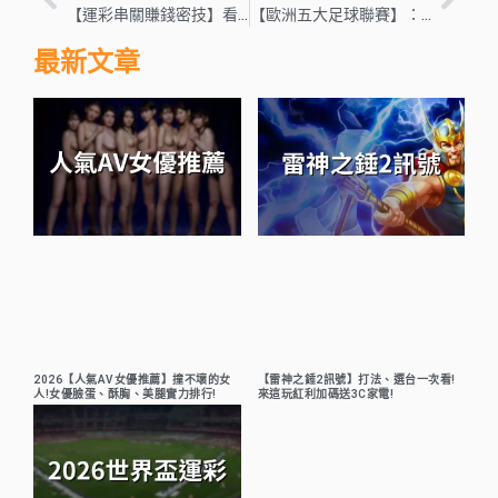
【運彩串關賺錢密技】看過來!串關這樣買月收入瞬間多百萬!
【歐洲五大足球聯賽】：西甲、英超、義甲、德甲、法甲一次看懂
最新文章
2026【人氣AV女優推薦】撞不壞的女
【雷神之錘2訊號】打法、選台一次看!
人!女優臉蛋、酥胸、美腿實力排行!
來這玩紅利加碼送3C家電!