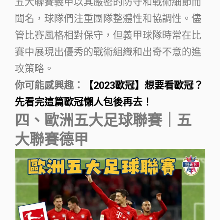
五大聯賽義甲以其嚴密的防守和戰術細節而
聞名，球隊們注重團隊整體性和協調性。儘
管比賽風格相對保守，但義甲球隊時常在比
賽中展現出優秀的戰術組織和出奇不意的進
攻策略。
你可能感興趣：
【2023歐冠】想要看歐冠？
先看完這篇歐冠懶人包後再去！
四、歐洲五大足球聯賽｜五
大聯賽德甲