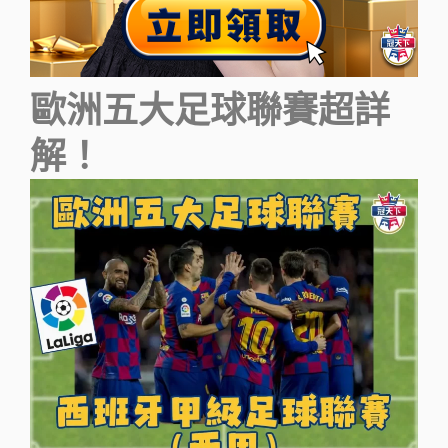
歐洲五大足球聯賽超詳
解！