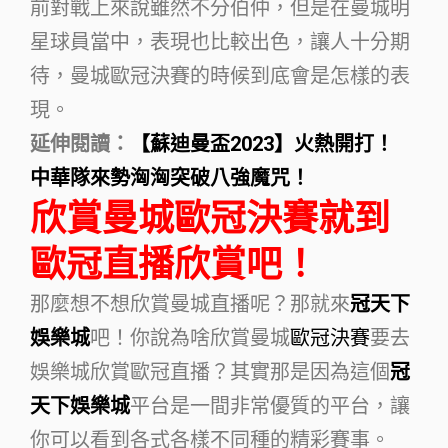
前對戰上來說雖然不分伯仲，但是在曼城明
星球員當中，表現也比較出色，讓人十分期
待，曼城歐冠決賽的時候到底會是怎樣的表
現。
延伸閱讀：
【蘇迪曼盃2023】火熱開打！
中華隊來勢洶洶突破八強魔咒！
欣賞曼城歐冠決賽就到
歐冠直播欣賞吧！
那麼想不想欣賞曼城直播呢？那就來
冠天下
娛樂城
吧！你說為啥欣賞曼城
歐冠決賽
要去
娛樂城欣賞歐冠直播？其實那是因為這個
冠
天下娛樂城
平台是一間非常優質的平台，讓
你可以看到各式各樣不同種的精彩賽事。