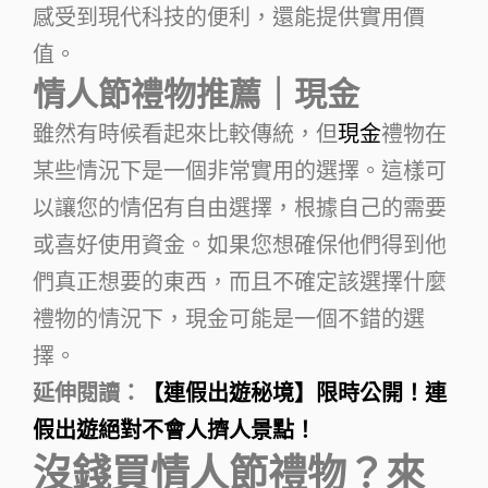
感受到現代科技的便利，還能提供實用價
值。
情人節禮物推薦｜現金
雖然有時候看起來比較傳統，但
現金
禮物在
某些情況下是一個非常實用的選擇。這樣可
以讓您的情侶有自由選擇，根據自己的需要
或喜好使用資金。如果您想確保他們得到他
們真正想要的東西，而且不確定該選擇什麼
禮物的情況下，現金可能是一個不錯的選
擇。
延伸閱讀：
【連假出遊秘境】限時公開！連
假出遊絕對不會人擠人景點！
沒錢買情人節禮物？來