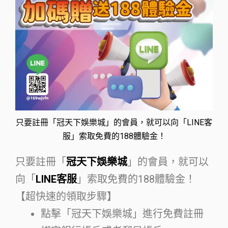
只要註冊「冠天下娛樂城」的會員，就可以向「LINE客
服」索取免費的188體驗金！
只要註冊「
冠天下娛樂城
」的會員，就可以
向「
LINE客服
」索取免費的188體驗金！
【超快速的領取步驟】
點擊「冠天下娛樂城」進行免費註冊