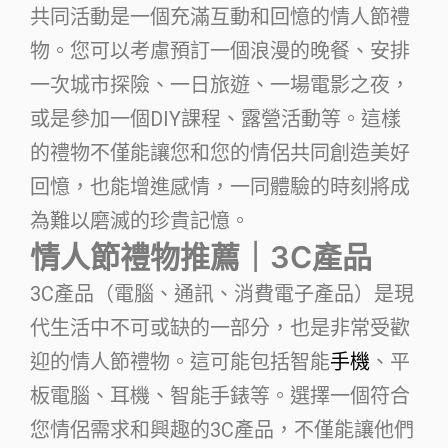
共同活動是一個充滿互動和回憶的情人節禮
物。您可以考慮預訂一個浪漫的晚餐、安排
一次城市探險、一日旅遊、一場電影之夜，
或是參加一個DIY課程、露營活動等。這樣
的禮物不僅能讓您和您的情侶共同創造美好
回憶，也能增進感情，一同體驗的時刻將成
為難以磨滅的珍貴記憶。
情人節禮物推薦｜3C產品
3C產品（電腦、通訊、消費電子產品）是現
代生活中不可或缺的一部分，也是非常受歡
迎的情人節禮物。這可能包括智能
手機
、平
板電腦、耳機、智能手錶等。選擇一個符合
您情侶需求和興趣的3C產品，不僅能讓他們