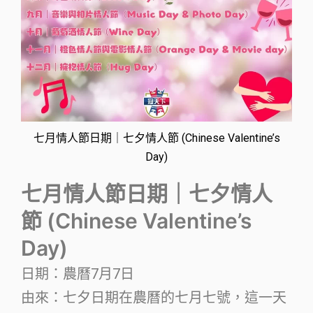
七月情人節日期｜七夕情人節 (Chinese Valentine’s
Day)
七月情人節日期｜七夕情人
節 (Chinese Valentine’s
Day)
日期：農曆7月7日
由來：七夕日期在農曆的七月七號，這一天