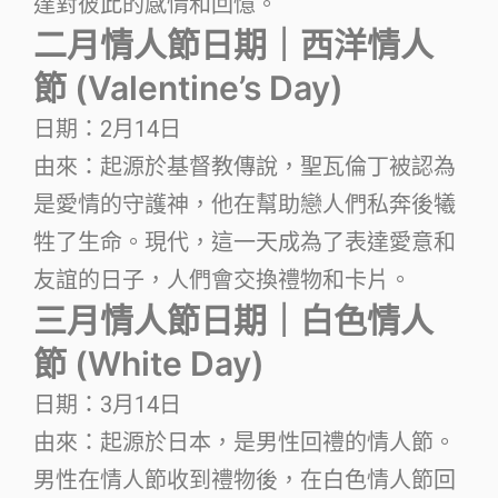
達對彼此的感情和回憶。
二月情人節日期｜西洋情人
節 (Valentine’s Day)
日期：2月14日
由來：起源於基督教傳說，聖瓦倫丁被認為
是愛情的守護神，他在幫助戀人們私奔後犧
牲了生命。現代，這一天成為了表達愛意和
友誼的日子，人們會交換禮物和卡片。
三月情人節日期｜白色情人
節 (White Day)
日期：3月14日
由來：起源於日本，是男性回禮的情人節。
男性在情人節收到禮物後，在白色情人節回