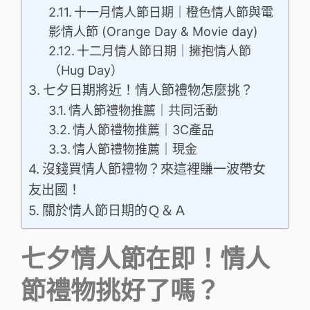
十一月情人節日期｜橙色情人節與電
影情人節 (Orange Day & Movie day)
十二月情人節日期｜擁抱情人節
（Hug Day）
七夕日期將近！情人節禮物怎麼挑？
情人節禮物推薦｜共同活動
情人節禮物推薦｜3C產品
情人節禮物推薦｜現金
沒錢買情人節禮物？來這裡賺一波帶女
友出國！
關於情人節日期的Ｑ＆Ａ
七夕情人節在即！情人
節禮物挑好了嗎？