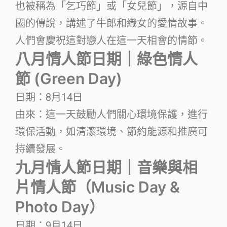
也被稱為「乞巧節」或「女兒節」，源自中
國的傳說，講述了牛郎和織女的愛情故事。
人們會慶祝這對戀人在這一天相會的情節。
八月情人節日期｜綠色情人
節 (Green Day)
日期：8月14日
由來：這一天鼓勵人們關心環境保護，進行
環保活動，如清潔環境、節約能源和推廣可
持續發展。
九月情人節日期｜音樂與相
片情人節（Music Day &
Photo Day）
日期：9月14日