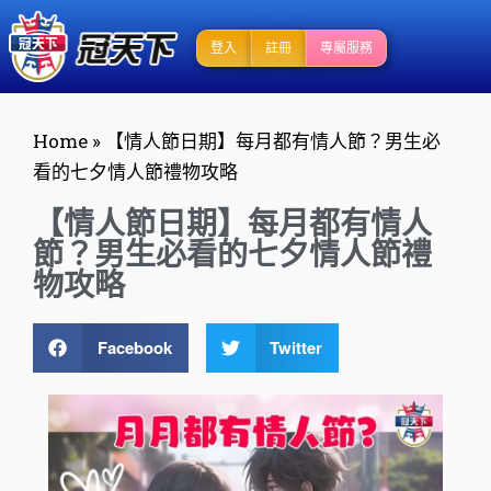
登入
註冊
專屬服務
Home
»
【情人節日期】每月都有情人節？男生必
看的七夕情人節禮物攻略
【情人節日期】每月都有情人
節？男生必看的七夕情人節禮
物攻略
Facebook
Twitter