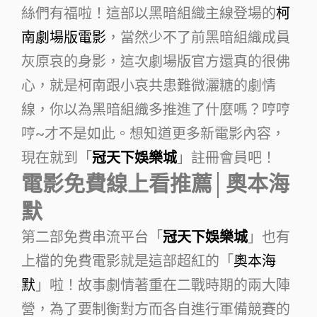
絲們有福啦！這部以黑暗組織主線登場的
柯
南劇場版電影
，當然少不了前黑暗組織成員
灰原哀的身影，這次劇場版官方還真的很佛
心，就是柯南跟小哀共患難微灑糖的劇情
線，你以為黑暗組織多推進了什麼嗎？哼哼
哼~才不是如此。想知道更多新電影內容，
現在就到「
冠天下娛樂城
」註冊會員吧！
電影免費線上看推薦│奧本海
默
第二部免費串流平台「
冠天下娛樂城
」也有
上檔的免費電影就是這部超紅的「
奧本海
默
」啦！故事劇情著重在二戰時期的兩大陣
營，為了要制衡對方而各自進行軍備競賽的