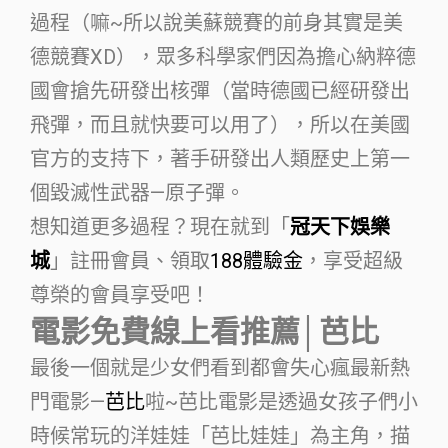
過程（嘛~所以說美蘇競賽的前身其實是美
德競賽XD），眾多科學家們因為擔心納粹德
國會搶先研發出核彈（當時德國已經研發出
飛彈，而且就快要可以用了），所以在美國
官方的支持下，著手研發出人類歷史上第一
個毀滅性武器—原子彈。
想知道更多過程？現在就到「
冠天下娛樂
城
」註冊會員、領取
188體驗金
，享受超級
尊榮的會員享受吧！
電影免費線上看推薦│芭比
最後一個就是少女們看到都會失心瘋最新熱
門電影—
芭比
啦~芭比電影是透過女孩子們小
時候常玩的洋娃娃「芭比娃娃」為主角，描