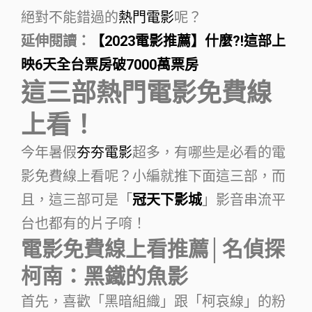
絕對不能錯過的
熱門電影
呢？
延伸閱讀：
【2023電影推薦】什麼?!這部上
映6天全台票房破7000萬票房
這三部熱門電影免費線
上看！
今年暑假
夯夯電影
超多，有哪些是必看的電
影免費線上看呢？小編就推下面這三部，而
且，這三部可是「
冠天下影城
」影音串流平
台也都有的片子唷！
電影免費線上看推薦│名偵探
柯南：黑鐵的魚影
首先，喜歡「黑暗組織」跟「柯哀線」的粉