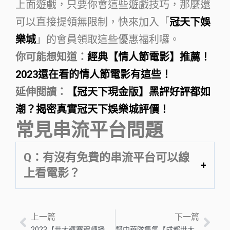
上面遊戲，只要你會這些遊戲技巧，那麼還
可以直接提領無限制，快來加入「
冠天下娛
樂城
」的會員領取這些優惠福利囉。
你可能想知道：
經典【情人節電影】推薦！
2023還在看的情人節電影有這些！
延伸閱讀：
【冠天下現金版】黑評好評都如
潮？揭密真實冠天下娛樂城評價！
常見串流平台問題
Q：有沒有免費的串流平台可以線
上看電影？
上一篇
下一篇
2023【世大運賽程轉播】中華隊名單全公開！免費轉播看這邊！
幫中華隊集氣【成都世大運開幕】7月28日到8月8日賽事不間斷