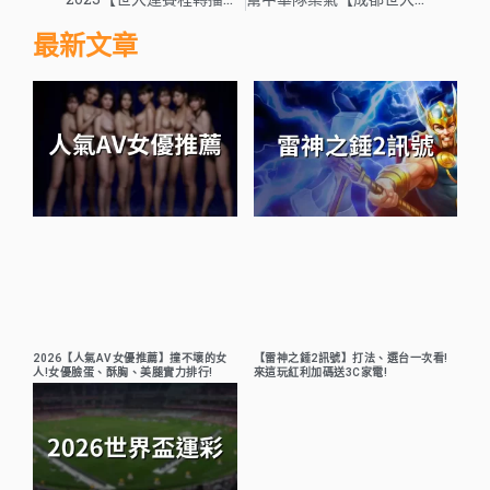
最新文章
2026【人氣AV女優推薦】撞不壞的女
【雷神之錘2訊號】打法、選台一次看!
人!女優臉蛋、酥胸、美腿實力排行!
來這玩紅利加碼送3C家電!