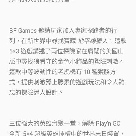
BF Games 邀請玩家加入專家探路者的行
列，在新世界中尋找寶藏
地平線獵人
™
.
這款
5×3 遊戲講述了兩位探險家在廣闊的美國山
脈中尋找狼看守的金色小飾品的驚險刺激。
這款中等波動性的老虎機有 10 種獲勝方
式，提供刺激腎上腺素的遊戲玩法和令人難
忘的探險迷人設計。
三位強大的英雄齊聚一堂，解除 Play’n GO
全新 5×4 超級英雄插槽中的世界末日裝置，