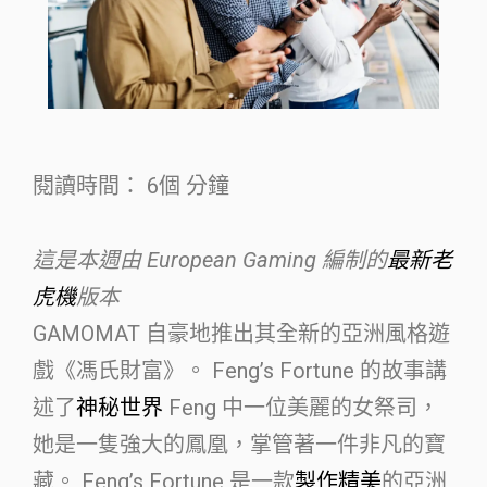
閱讀時間：
6個
分鐘
這是本週由 European Gaming 編制的
最新老
虎機
版本
GAMOMAT 自豪地推出其全新的亞洲風格遊
戲《馮氏財富》。 Feng’s Fortune 的故事講
述了
神秘世界
Feng 中一位美麗的女祭司，
她是一隻強大的鳳凰，掌管著一件非凡的寶
藏。 Feng’s Fortune 是一款
製作精美
的亞洲