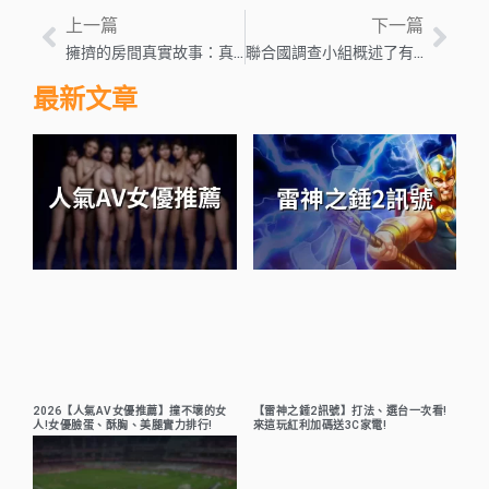
上一篇
下一篇
擁擠的房間真實故事：真正的丹尼沙利文刑事案件解釋
聯合國調查小組概述了有關 ISIL 化學武器使用的調查結果 — 全球問題
最新文章
2026【人氣AV女優推薦】撞不壞的女
【雷神之錘2訊號】打法、選台一次看!
人!女優臉蛋、酥胸、美腿實力排行!
來這玩紅利加碼送3C家電!