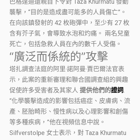
巴格達迪還親自下令對 Taza Khurmatu 發動
襲擊，“目的是造成盡可能多的人員傷亡”。
在向該鎮發射的 42 枚砲彈中，至少有 27 枚
含有芥子氣，會導致水泡和灼痛。 兩名兒童
死亡，包括急救人員在內的數千人受傷。
“廣泛而係統的”攻擊
塔扎調查法庭的阿里·諾阿曼·賈巴爾法官表
示，此案的重新審理和聯合國調查組的興趣
促使許多受害者及其家人
提供他們的
證詞
.
“化學襲擊造成的影響包括癌症、皮膚病、流
產、胚胎畸形、慢性病以及心理影響和創傷
等多種疾病，”他在視頻信息中說。
Silfverstolpe 女士表示，對 Taza Khurmatu