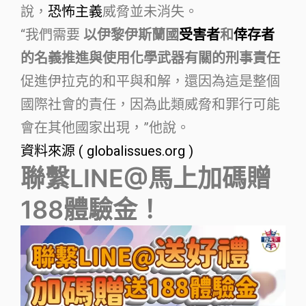
說，
恐怖主義
威脅並未消失。
“我們需要
以伊黎伊斯蘭國
受害者
和
倖存者
的名義推進與使用化學武器有關的刑事責任
促進伊拉克的和平與和解，還因為這是整個
國際社會的責任，因為此類威脅和罪行可能
會在其他國家出現，”他說。
資料來源 ( globalissues.org )
聯繫LINE@馬上加碼贈
188體驗金！