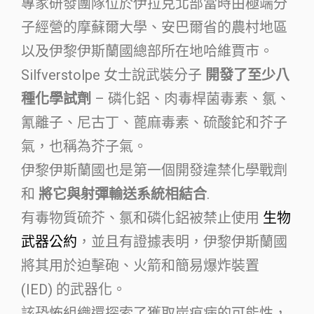
專家研發團隊位於伊拉克北部當時由極端分
子經營的摩蘇爾大學、安巴爾省的農村地區
以及伊黎伊斯蘭國總部所在地哈維賈市。
Silfverstolpe 女士說武裝分子
開發了至少八
種化學試劑
– 磷化鋁、肉毒桿菌毒素、氯、
氰離子、尼古丁、蓖麻毒素、硫酸鉈和芥子
氣，也稱為芥子氣。
伊黎伊斯蘭國也是第一個開發違禁化學戰劑
和
將它與射彈輸送系統相結合
.
有毒物質硫芥、氯和磷化鋁被禁止使用
生物
武器公約
，並且有證據表明，伊黎伊斯蘭國
將其用於迫擊砲、火箭和簡易爆炸裝置
(IED) 的武器化。
該恐怖組織還探索了獲取炭疽病的可能性，