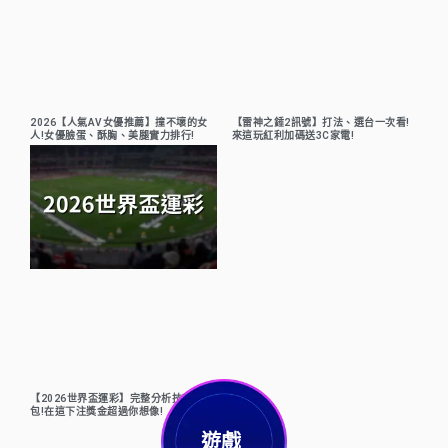
2026【人氣AV女優推薦】撞不壞的女
【雷神之錘2訊號】打法、選台一次看!
人!女優臉蛋、酥胸、美腿實力排行!
來這玩紅利加碼送3C家電!
【2026世界盃運彩】完整分析技巧懶人
包!在這下注獎金超過你想像!
遊戲