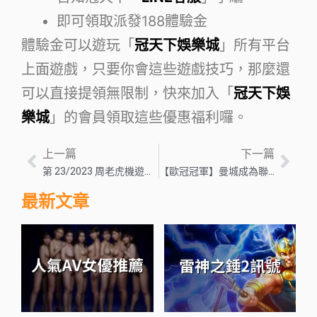
即可領取派發188體驗金
體驗金可以遊玩「
冠天下娛樂城
」所有平台
上面遊戲，只要你會這些遊戲技巧，那麼還
可以直接提領無限制，快來加入「
冠天下娛
樂城
」的會員領取這些優惠福利囉。
上一篇
下一篇
第 23/2023 周老虎機遊戲發布 – 歐洲博彩業新聞
【歐冠冠軍】曼城成為聯盟雙冠王！超狂三連霸震撼全足球界！
最新文章