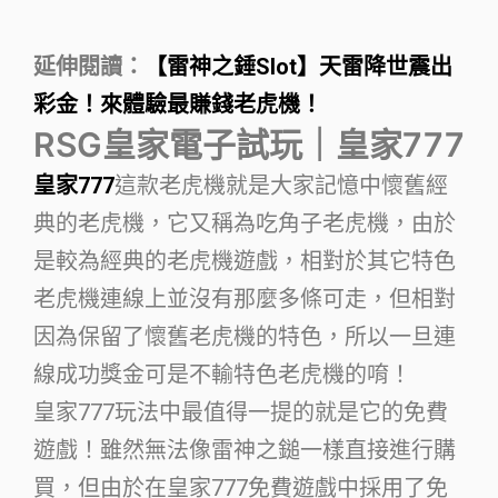
延伸閱讀：
【雷神之錘Slot】天雷降世震出
彩金！來體驗最賺錢老虎機！
RSG皇家電子試玩｜皇家777
皇家777
這款老虎機就是大家記憶中懷舊經
典的老虎機，它又稱為吃角子老虎機，由於
是較為經典的老虎機遊戲，相對於其它特色
老虎機連線上並沒有那麼多條可走，但相對
因為保留了懷舊老虎機的特色，所以一旦連
線成功獎金可是不輸特色老虎機的唷！
皇家777玩法中最值得一提的就是它的免費
遊戲！雖然無法像雷神之鎚一樣直接進行購
買，但由於在皇家777免費遊戲中採用了免