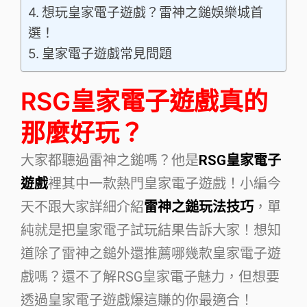
想玩皇家電子遊戲？雷神之鎚娛樂城首
選！
皇家電子遊戲常見問題
RSG皇家電子遊戲真的
那麼好玩？
大家都聽過雷神之鎚嗎？他是
RSG皇家電子
遊戲
裡其中一款熱門皇家電子遊戲！小編今
天不跟大家詳細介紹
雷神之鎚玩法技巧
，單
純就是把皇家電子試玩結果告訴大家！想知
道除了雷神之鎚外還推薦哪幾款皇家電子遊
戲嗎？還不了解RSG皇家電子魅力，但想要
透過皇家電子遊戲爆這賺的你最適合！