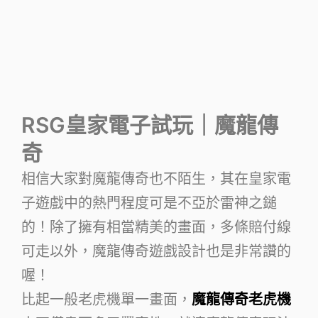
RSG皇家電子試玩｜魔龍傳
奇
相信大家對魔龍傳奇也不陌生，其在皇家電
子遊戲中的熱門程度可是不亞於雷神之鎚
的！除了擁有相當精美的畫面，多條賠付線
可走以外，魔龍傳奇遊戲設計也是非常讚的
喔！
比起一般老虎機單一畫面，
魔龍傳奇老虎機