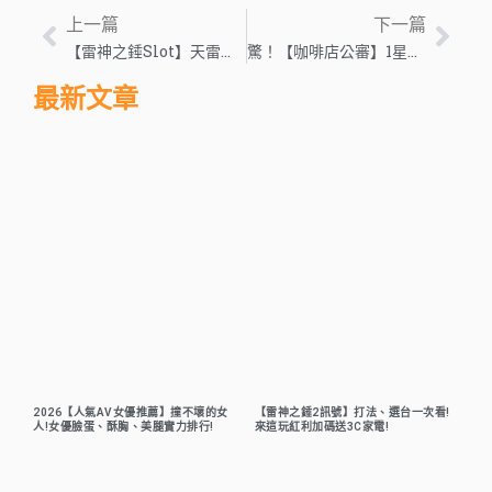
上一篇
下一篇
【雷神之錘Slot】天雷降世震出彩金！來體驗最賺錢老虎機！
驚！【咖啡店公審】1星評論，嘲笑客人公開還個資？！內文附圖
最新文章
2026【人氣AV女優推薦】撞不壞的女
【雷神之錘2訊號】打法、選台一次看!
人!女優臉蛋、酥胸、美腿實力排行!
來這玩紅利加碼送3C家電!