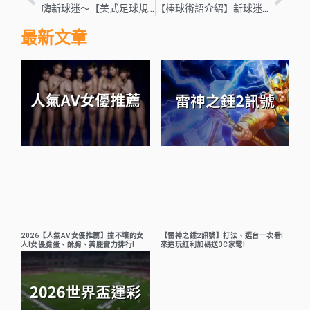
嗨新球迷～【美式足球規則】懶人包5分鐘搞懂！
【棒球術語介紹】新球迷必看！棒球規則＋術語懶人包
最新文章
2026【人氣AV女優推薦】撞不壞的女
【雷神之錘2訊號】打法、選台一次看!
人!女優臉蛋、酥胸、美腿實力排行!
來這玩紅利加碼送3C家電!