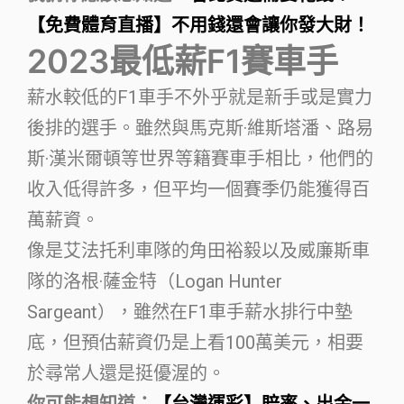
【免費體育直播】不用錢還會讓你發大財！
2023最低薪F1賽車手
薪水較低的F1車手不外乎就是新手或是實力
後排的選手。雖然與馬克斯·維斯塔潘、路易
斯·漢米爾頓等世界等籍賽車手相比，他們的
收入低得許多，但平均一個賽季仍能獲得百
萬薪資。
像是艾法托利車隊的角田裕毅以及威廉斯車
隊的洛根·薩金特（Logan Hunter
Sargeant），雖然在F1車手薪水排行中墊
底，但預估薪資仍是上看100萬美元，相要
於尋常人還是挺優渥的。
你可能想知道：
【台灣運彩】賠率、出金一