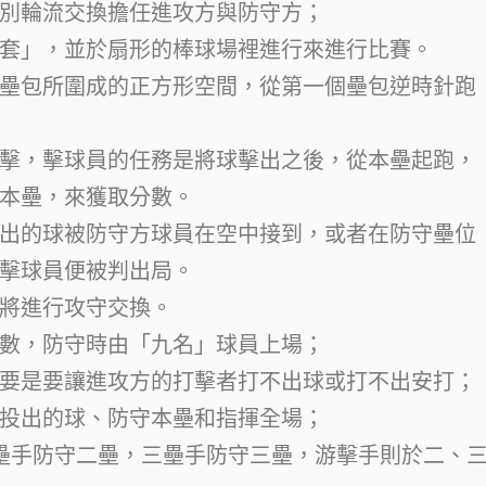
別輪流交換擔任進攻方與防守方；
和手套」，並於扇形的棒球場裡進行來進行比賽。
四個壘包所圍成的正方形空間，從第一個壘包逆時針跑
場打擊，擊球員的任務是將球擊出之後，從本壘起跑，
本壘，來獲取分數。
者擊出的球被防守方球員在空中接到，或者在防守壘位
擊球員便被判出局。
方將進行攻守交換。
分數，防守時由「九名」球員上場；
，主要是要讓進攻方的打擊者打不出球或打不出安打；
所投出的球、防守本壘和指揮全場；
二壘手防守二壘，三壘手防守三壘，游擊手則於二、