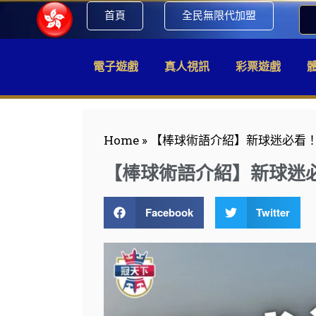
首頁
全民無限代加盟
電子遊戲
真人視訊
彩票遊戲
Home
»
【棒球術語介紹】新球迷必看
【棒球術語介紹】新球迷
Facebook
Twitter