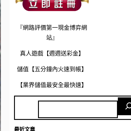
『網路評價第一現金博弈網
站』
真人遊戲【週週送彩金】
儲值【五分鐘內火速到帳】
【業界儲值最安全最快速】
最近文章