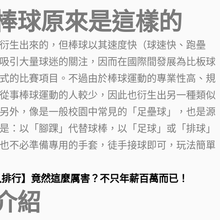
棒球原來是這樣的
衍生出來的，但棒球以其速度快（球速快、跑壘
吸引大量球迷的關注，因而在國際間發展為比板球
式的比賽項目。不過由於棒球運動的專業性高、規
從事棒球運動的人較少，因此也衍生出另一種類似
另外，像是一般校園中常見的「足壘球」，也是源
是：以「腳踝」代替球棒，以「足球」或「排球」
也不必準備專用的手套，徒手接球即可，玩法簡單
收入排行】竟然這麼厲害？不只年薪百萬而已！
介紹