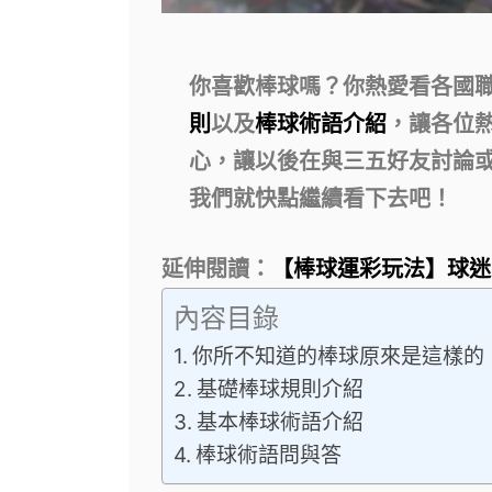
你喜歡棒球嗎？你熱愛看各國
則
以及
棒球術語介紹
，讓各位
心，讓以後在與三五好友討論
我們就快點繼續看下去吧！
延伸閱讀：
【棒球運彩玩法】球迷
內容目錄
你所不知道的棒球原來是這樣的
基礎棒球規則介紹
基本棒球術語介紹
棒球術語問與答