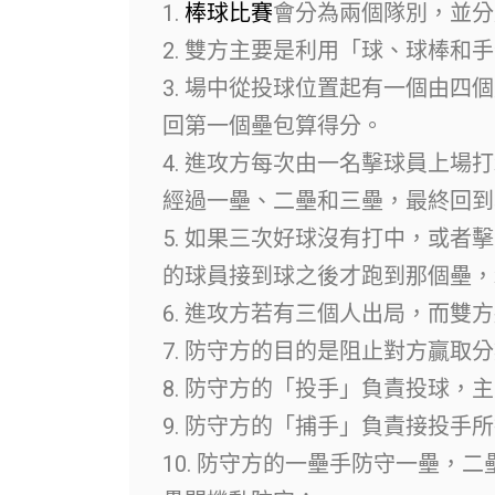
1.
棒球比賽
會分為兩個隊別，並分
2. 雙方主要是利用「球、球棒
3. 場中從投球位置起有一個由
回第一個壘包算得分。
4. 進攻方每次由一名擊球員上
經過一壘、二壘和三壘，最終回到
5. 如果三次好球沒有打中，或
的球員接到球之後才跑到那個壘，
6. 進攻方若有三個人出局，而雙
7. 防守方的目的是阻止對方贏取
8. 防守方的「投手」負責投球
9. 防守方的「捕手」負責接投手
10. 防守方的一壘手防守一壘，