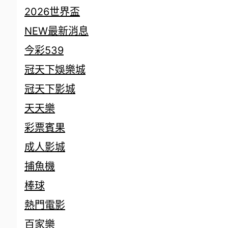
2026世界盃
NEW最新消息
今彩539
冠天下娛樂城
冠天下影城
天天樂
彩票賓果
成人影城
捕魚機
棒球
熱門電影
百家樂