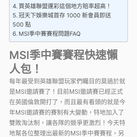
買英雄聯盟運彩這個地方賠率超高！
冠天下娛樂城首存 1000 新會員即送
500 點
MSI季中賽賽程問題FAQ
MSI季中賽賽程快速懶
人包！
每年最受到英雄聯盟玩家們矚目的莫過於就
是MSI邀請賽了！目前MSI邀請賽已經正式
在英國倫敦開打了，而且最有看頭的就是今
年MSI邀請賽的賽制有大變動，特地加入了
雙敗淘汰制，讓各隊的競爭更激烈！今天特
地幫各位整理出最新的MSI季中賽賽程，另