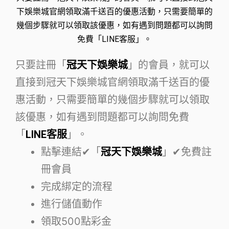
下娛樂城官網領取滿千送百的優惠活動，只需要簡單的
幾個步驟就可以領取該優惠，如有遇到問題都可以詢問
免費「LINE客服」。
只要註冊「
冠天下娛樂城
」的會員，就可以
直接到冠天下娛樂城官網領取滿千送百的優
惠活動，只需要簡單的幾個步驟就可以領取
該優惠，如有遇到問題都可以詢問免費
「
LINE客服
」。
點擊連結✔「
冠天下娛樂城
」✔免費註
冊會員
完成綁定的流程
進行儲值動作
領取500點彩金