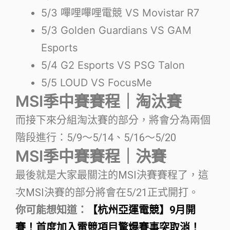
5/3 嗶哩嗶哩電競 VS Movistar R7
5/3 Golden Guardians VS GAM
Esports
5/4 G2 Esports VS PSG Talon
5/5 LOUD VS FocusMe
MSI季中賽賽程｜淘汰賽
而接下來分組淘汰賽的部分，將會分為兩個
階段進行：5/9～5/14、5/16～5/20
MSI季中賽賽程｜決賽
最後就是大家最關注的MSI決賽賽程了，這
次MSI決賽的部分將會在5/21正式開打。
你可能想知道：
【杭州亞運電競】9月開
賽！首度加入電競項目驚爆賽事突取消！