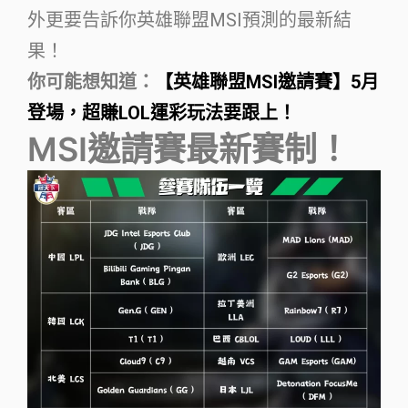
外更要告訴你英雄聯盟MSI預測的最新結
果！
你可能想知道：
【英雄聯盟MSI邀請賽】5月
登場，超賺LOL運彩玩法要跟上！
MSI邀請賽最新賽制！