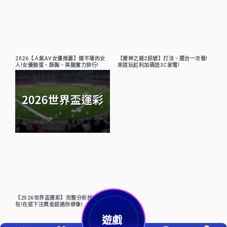
2026【人氣AV女優推薦】撞不壞的女
【雷神之錘2訊號】打法、選台一次看!
人!女優臉蛋、酥胸、美腿實力排行!
來這玩紅利加碼送3C家電!
【2026世界盃運彩】完整分析技巧懶人
包!在這下注獎金超過你想像!
遊戲