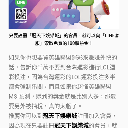
只要註冊「冠天下娛樂城」的會員，就可以向「LINE客
服」索取免費的188體驗金！
如果你也想要買英雄聯盟運彩來賺賺外快的
話，告訴你千萬不要到台灣運彩進行LOL運
彩投注，因為台灣運彩的LOL運彩投注多半
都會強制串關，而且如果你超懂英雄聯盟
MSI預測，賺到的獎金就是比別人多，那還
要另外被抽稅，真的太虧了。
推薦你可以到
冠天下娛樂城
註冊加入會員，
因為現在只要註冊
冠天下娛樂城
的會員，就