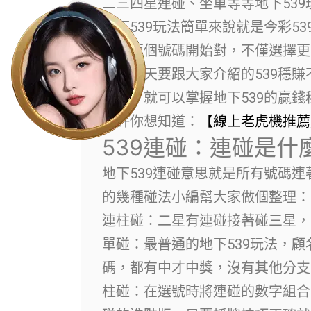
二三四星連碰、坐車等等地下539
地下539玩法簡單來說就是今彩5
就從兩個號碼開始對，不僅選擇更
小編今天要跟大家介紹的539穩賺
什麼，就可以掌握地下539的贏錢
也許你想知道：
【線上老虎機推薦
539連碰：連碰是什
地下539連碰意思就是所有號碼
的幾種碰法小編幫大家做個整理：
連柱碰：二星有連碰接著碰三星，
單碰：最普通的地下539玩法，
碼，都有中才中獎，沒有其他分支
柱碰：在選號時將連碰的數字組合