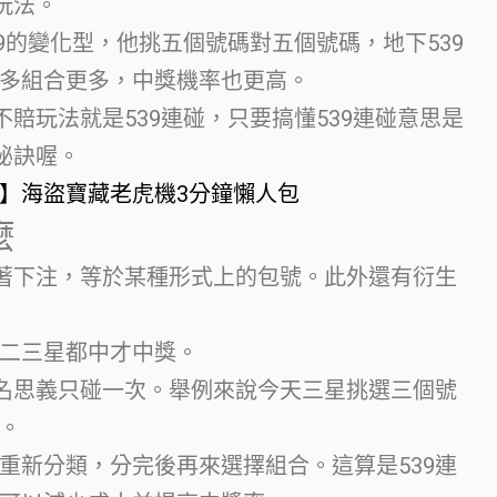
玩法。
39的變化型，他挑五個號碼對五個號碼，地下539
多組合更多，中獎機率也更高。
不賠玩法就是539連碰，只要搞懂539連碰意思是
秘訣喔。
】海盜寶藏老虎機3分鐘懶人包
麼
連著下注，等於某種形式上的包號。此外還有衍生
二三星都中才中獎。
顧名思義只碰一次。舉例來說今天三星挑選三個號
。
重新分類，分完後再來選擇組合。這算是539連