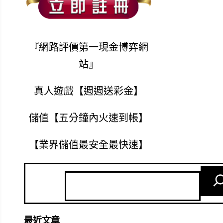
『網路評價第一現金博弈網
站』
真人遊戲【週週送彩金】
儲值【五分鐘內火速到帳】
【業界儲值最安全最快速】
最近文章