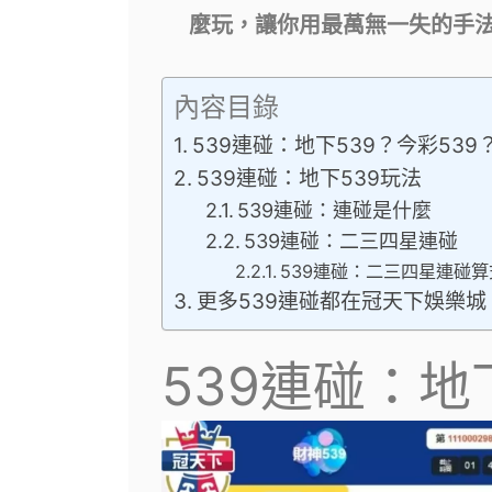
麼玩，讓你用最萬無一失的手
內容目錄
539連碰：地下539？今彩539
539連碰：地下539玩法
539連碰：連碰是什麼
539連碰：二三四星連碰
539連碰：二三四星連碰算
更多539連碰都在冠天下娛樂城
539連碰：地