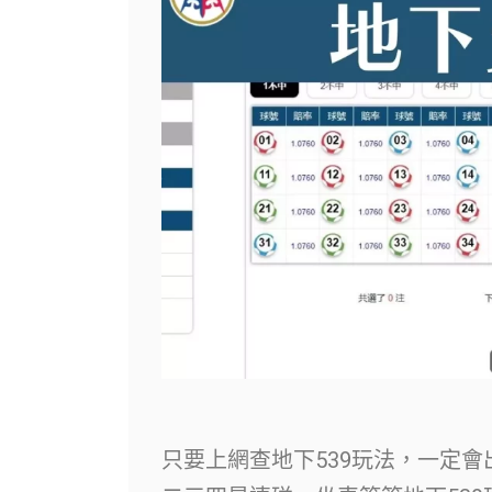
只要上網查地下539玩法，一定會出