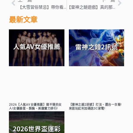
【大雪習俗禁忌】帶你看，大雪該注意什麼？
【雷神之鎚遊戲】真的那麼神？雷神之鎚玩法告訴你
最新文章
2026【人氣AV女優推薦】撞不壞的女
【雷神之錘2訊號】打法、選台一次看!
人!女優臉蛋、酥胸、美腿實力排行!
來這玩紅利加碼送3C家電!