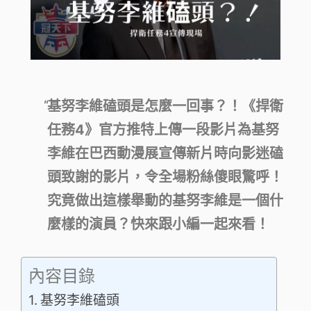
基努李維磕頭是怎麼一回事？！《捍衛
任務4》官方推特上傳一段影片為基努
李維在巴西動漫展宣傳新片時向影迷磕
頭致謝的影片，令全場粉絲傻眼驚呼！
究竟做出這樣舉動的基努李維是一個什
麼樣的演員？快來跟小編一起來看！
內容目錄
基努李維磕頭