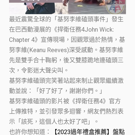
最近震驚全球的「基努李維磕頭事件」發生
在巴西動漫展的《捍衛任務4John Wick:
Chapter 4》宣傳現場，因觀眾過於熱情，基
努李維(Keanu Reeves)深受感動。基努李維
先是雙手合十鞠躬，後又雙膝跪地連磕頭三
次，令影迷大聲尖叫。
基努李維磕頭完笑著站起來制止觀眾繼續激
動並說：「好了好了，謝謝你們。」
基努李維磕頭的影片被《捍衛任務4》官方
上傳推特，並引發眾多迴響，網友們熱烈表
示「該死，這個人也太好了吧」。
也許你想知道：
【2023過年禮盒推薦】盤點