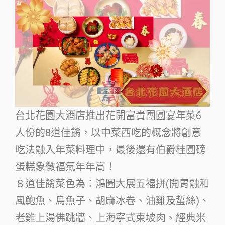
台北花園大酒店推出花開富貴團圓宴年菜6
人份的8道佳餚，以中菜西吃的概念將創意
吃法融入年菜料理中，最後還有伯爵桂圓磅
蛋糕象徵福氣年年高！
８道佳餚菜色為：鴻圖大展五福拼(開胃融和
風鮑魚、烏魚子、胡麻冰卷、油雞及蜇絲)、
老雞上湯佛跳牆、上海寧式東坡肉、經典米