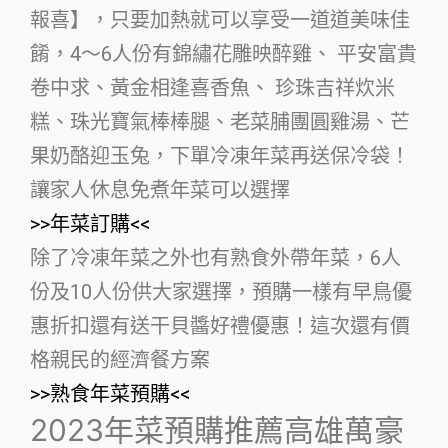
報喜】，只要加熱就可以享受一道道美味佳
餚，4～6人份有錦繡花雕映醉雞、 平安富貴
卷中求、黃金相逢喜香魚、 珍珠吉祥炊米
糕、珠光寶氣棒棒腿、老菜脯團圓雞湯、芒
果奶酪迎玉兔，下單冷凍年菜再送保冷袋！
讓家人休息免煮年菜可以選擇
>>年菜訂購<<
除了冷凍年菜之外也有熟食外帶年菜，6人
份及10人份供大家選擇，預購一樣有早鳥優
惠折扣還有送干貝醬好禮優惠！這次還有價
格親民的經濟餐方案
>>熟食年菜預購<<
2023年菜預購推薦高雄萬豪