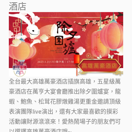
酒店
全台最大高雄萬豪酒店插旗高雄，五星級萬
豪酒店在萬亨大宴會廳推出除夕圍爐宴，龍
蝦、鮑魚、松茸花膠燉雞湯更重金邀請頂級
表演團隊live演出，還有大家最喜歡的摸彩
活動讓財源滾滾來！愛熱鬧場子的朋友們可
以選擇高雄萬豪酒店哦~