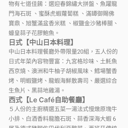
物有七道佳餚：選迎春錦繡大拼盤、魚躍龍
門海石斑 、蜜酥虎蝦蘿蔔糕 、滿罈御賜佛
寶鼎、旭蟹滿盆香米糕 、椒鹽金沙豬棒腿、
蠔皇蒜子花膠鮑魚。
日式【中山日本料理】
中山日本料理餐廳外帶限量20組，五人份的
日式年菜內容物豐富：九宮格珍味、土魠魚
西京燒、澳洲和牛柚子胡椒風味、鱈場蟹香
烤、明蝦鹽烤、龍蝦海鮮散壽司、嚴選綜合
生魚片、黑蒜地雞湯。
西式【Le Café自助餐廳】
５人份的主廚精選五菜一湯法式慢燉原塊牛
小排、白酒香料龍膽石斑、蒜香深海大蝦 6