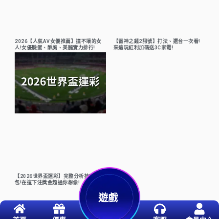
2026【人氣AV女優推薦】撞不壞的女
【雷神之錘2訊號】打法、選台一次看!
人!女優臉蛋、酥胸、美腿實力排行!
來這玩紅利加碼送3C家電!
【2026世界盃運彩】完整分析技巧懶人
包!在這下注獎金超過你想像!
遊戲