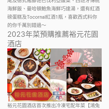
尾及德式豬腳佐巴伐利亞酸菜、西班牙傳統
海鮮飯、曼哈頓鮑魚海鮮巧達湯，還有紅酒
磅蛋糕及Tocornal紅酒1瓶，喜歡西式料你
的你千萬別錯過～
2023年菜預購推薦裕元花園
酒店
裕元花園酒店首次推出冷凍宅配年菜【鴻兔