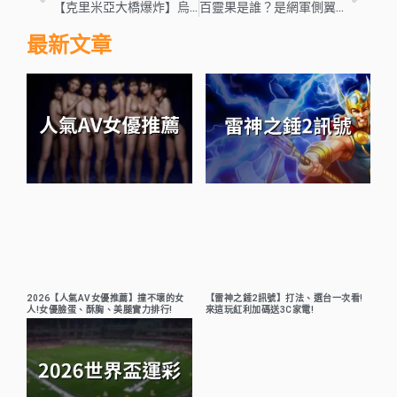
【克里米亞大橋爆炸】烏克蘭：恭祝普丁70歲大壽
百靈果是誰？是網軍側翼？百靈果人物解析
最新文章
2026【人氣AV女優推薦】撞不壞的女
【雷神之錘2訊號】打法、選台一次看!
人!女優臉蛋、酥胸、美腿實力排行!
來這玩紅利加碼送3C家電!