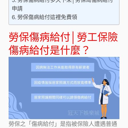
勞保傷病給付多久下來│勞保局傷病給付
申請
勞保傷病給付這裡免費領
勞保傷病給付│勞工保險
傷病給付是什麼？
勞保之「傷病給付」是指被保險人遭遇普通