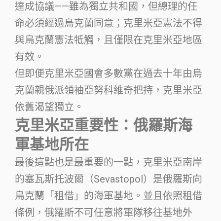
達成協議——雖為獨立共和國，但總理的任
命必須經過烏克蘭同意；克里米亞憲法不得
與烏克蘭憲法牴觸，且僅限在克里米亞地區
有效。
但即便克里米亞國會多數黨在過去十年由烏
克蘭親俄派領袖亞努科維奇把持，克里米亞
依舊渴望獨立。
克里米亞重要性：俄羅斯海
軍基地所在
最後這點也是最重要的一點，克里米亞南岸
的塞瓦斯托波爾（Sevastopol）是俄羅斯向
烏克蘭「租借」的海軍基地。並且依照租借
條例，俄羅斯不可任意將軍隊移往基地外