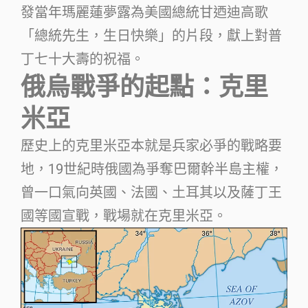
發當年瑪麗蓮夢露為美國總統甘迺迪高歌
「總統先生，生日快樂」的片段，獻上對普
丁七十大壽的祝福。
俄烏戰爭的起點：克里
米亞
歷史上的克里米亞本就是兵家必爭的戰略要
地，19世紀時俄國為爭奪巴爾幹半島主權，
曾一口氣向英國、法國、土耳其以及薩丁王
國等國宣戰，戰場就在克里米亞。