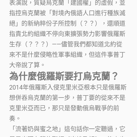
表演說，質疑烏克蘭「建國權」的虛假，並
指控烏克蘭被「對境內俄語人口進行種族滅
絕」的新納粹份子所控制（？？），還順道
指責北約組織不停向東擴張勢力影響俄羅斯
生存（？？？）——儘管我們都知道北約從
來不是什麼侵略性軍事組織，但這件事普丁
大帝說了算。
為什麼俄羅斯要打烏克蘭？
2014年俄羅斯入侵克里米亞根本只是俄羅斯
想併吞烏克蘭的第一步，普丁要的從來不是
克里米亞而已，那只是發動俄烏戰爭的前
奏。
「流著奶與蜜之地」這句話你一定聽過，它