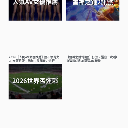
2026【人氣AV女優推薦】撞不壞的女
【雷神之錘2訊號】打法、選台一次看!
人!女優臉蛋、酥胸、美腿實力排行!
來這玩紅利加碼送3C家電!