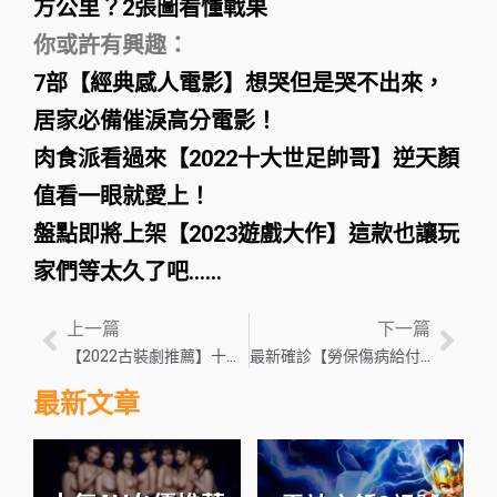
方公里？2張圖看懂戰果
你或許有興趣：
7部【經典感人電影】想哭但是哭不出來，
居家必備催淚高分電影！
肉食派看過來【2022十大世足帥哥】逆天顏
值看一眼就愛上！
盤點即將上架【2023遊戲大作】這款也讓玩
家們等太久了吧……
上一篇
下一篇
【2022古裝劇推薦】十大高分古裝劇，甜寵虐戀穿越通通有！
最新確診【勞保傷病給付】申請條件步驟
最新文章