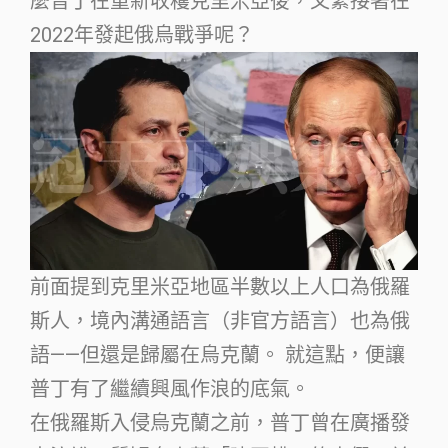
麼普丁在重新收穫克里米亞後，又緊接著在
2022年發起俄烏戰爭呢？
前面提到克里米亞地區半數以上人口為俄羅
斯人，境內溝通語言（非官方語言）也為俄
語——但還是歸屬在烏克蘭。 就這點，便讓
普丁有了繼續興風作浪的底氣。
在俄羅斯入侵烏克蘭之前，普丁曾在廣播發