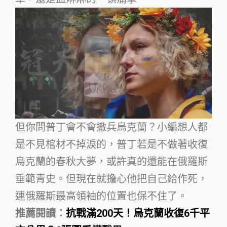
但你問普丁會不會撤兵烏克蘭？小編想人都
是不見棺材不掉淚的，普丁若是不做著收復
烏克蘭的春秋大夢，或許真的還能在俄羅斯
垂範青史。但現在就擔心他把自己給作死，
連俄羅斯最高領袖的位置也保不住了。
推薦閱讀：
抗戰滿200天！烏克蘭收復6千平