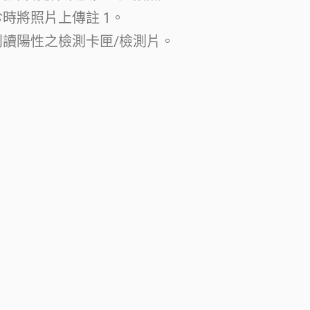
時將照片上傳註 1。
判讀陽性之檢測卡匣/檢測片。