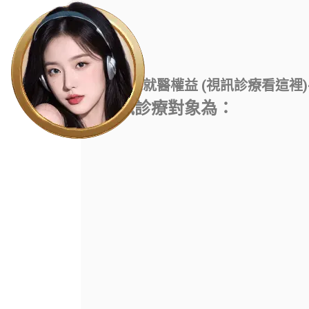
>>民眾就醫權益 (視訊診療看這裡)
視訊診療對象為：