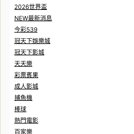
2026世界盃
NEW最新消息
今彩539
冠天下娛樂城
冠天下影城
天天樂
彩票賓果
成人影城
捕魚機
棒球
熱門電影
百家樂