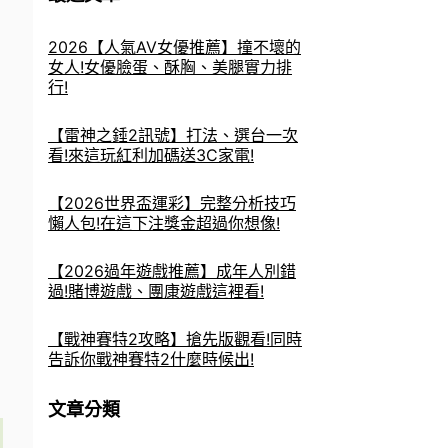
2026【人氣AV女優推薦】撞不壞的
女人!女優臉蛋、酥胸、美腿實力排
行!
【雷神之錘2訊號】打法、選台一次
看!來這玩紅利加碼送3C家電!
【2026世界盃運彩】完整分析技巧
懶人包!在這下注獎金超過你想像!
【2026過年遊戲推薦】成年人別錯
過!賭博遊戲、團康遊戲這裡看!
【戰神賽特2攻略】搶先版觀看!同時
告訴你戰神賽特2什麼時候出!
文章分類