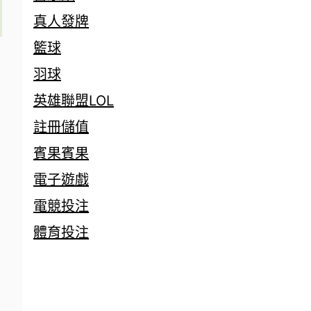
真人發牌
籃球
羽球
英雄聯盟LOL
註冊儲值
賓果賓果
電子遊戲
電競投注
體育投注