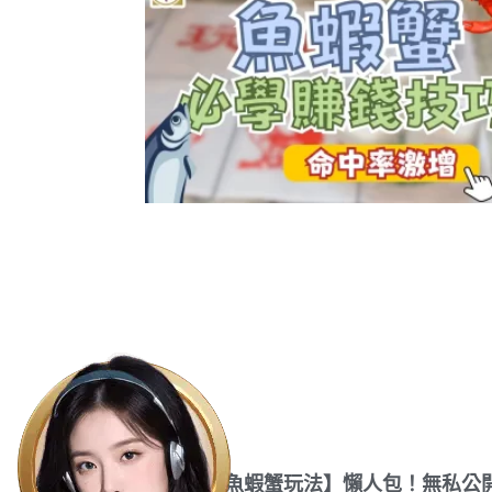
超詳細【魚蝦蟹玩法】懶人包！無私公