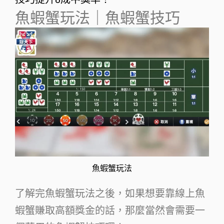
魚蝦蟹玩法｜魚蝦蟹技巧
魚蝦蟹玩法
了解完魚蝦蟹玩法之後，如果想要靠線上魚
蝦蟹賺取高額獎金的話，那麼當然會需要一