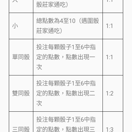
骰莊家通吃）
總點數為4至10（遇圍骰
小
1:1
莊家通吃）
投注每顆骰子1至6中指
單同骰
定的點數，點數出現一
1:1
次
投注每顆骰子1至6中指
雙同骰
定的點數，點數出現二
1:2
次
投注每顆骰子1至6中指
三同骰
定的點數，點數出現三
1:3