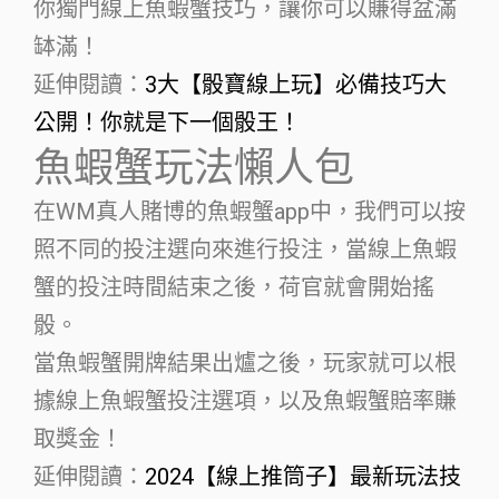
你獨門線上魚蝦蟹技巧，讓你可以賺得盆滿
缽滿！
延伸閱讀：
3大【骰寶線上玩】必備技巧大
公開！你就是下一個骰王！
魚蝦蟹玩法懶人包
在WM真人賭博的魚蝦蟹app中，我們可以按
照不同的投注選向來進行投注，當線上魚蝦
蟹的投注時間結束之後，荷官就會開始搖
骰。
當魚蝦蟹開牌結果出爐之後，玩家就可以根
據線上魚蝦蟹投注選項，以及魚蝦蟹賠率賺
取獎金！
延伸閱讀：
2024【線上推筒子】最新玩法技