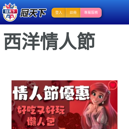
登入
註冊
專屬服務
西洋情人節