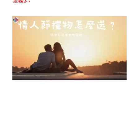
閱讀更多 »