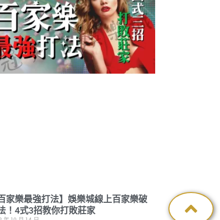
百家樂最強打法】娛樂城線上百家樂破
法！4式3招教你打敗莊家
2 年 10 月 14 日