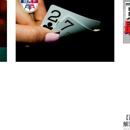
【
解
202