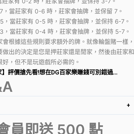
莊家有 0-2 時，莊家會抽牌，並保持 3-7。
7，當莊家有 0-6 時，莊家會抽牌，並保留 7。
5，當莊家有 0-5 時，莊家會抽牌，並保持 6-7。
3，當莊家有 0-4 時，莊家會抽牌，並保持 5-7。
家會根據這些規則要求額外的牌。就像輪盤賭一樣
要做出的決定是您是押莊家還是閒家，然後由莊家
很好，但不是玩遊戲所必需的。
家】評價搶先看!想在DG百家樂賺錢可別錯過…
A
新會員即送 500 點