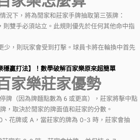
百家樂怎麼算
情況下，將為閒家和莊家手牌抽取第三張牌：
 9，則雙手必須站立。此規則優先於任何其他命中指
或更少，則玩家會受到打擊。球員卡將在輪換中首先
樂穩贏打法】！數學破解百家樂原來超簡單
百家樂莊家優勢
停牌（因為牌麵點數為 6 或更高），莊家將擊中點
否中牌，取決於閒家的牌面值和莊家的分數。
0、花牌或 A，當莊家的牌為 0-3 時，莊家會抽