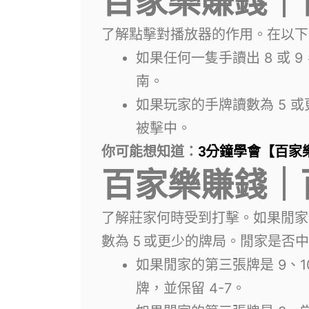
百家樂賺錢｜
了解點擊對播放器的作用。在以下
如果任何一隻手讀出 8 或
南。
如果玩家的手牌讀數為 5 
被擊中。
你可能想知道：
3分鐘學會【百家
百家樂賺錢｜
了解莊家何時受到打擊。如果閒家
數為 5 或更少的牌局。閒家是
如果閒家的第三張牌是 9、1
牌，並保留 4-7。