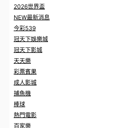
有
2026世界盃
NEW最新消息
今彩539
冠天下娛樂城
冠天下影城
天天樂
彩票賓果
成人影城
家
捕魚機
手
棒球
熱門電影
百家樂