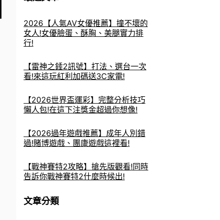
2026【人氣AV女優推薦】撞不壞的
女人!女優臉蛋、酥胸、美腿實力排
行!
【雷神之錘2訊號】打法、選台一次
看!來這玩紅利加碼送3C家電!
【2026世界盃運彩】完整分析技巧
懶人包!在這下注獎金超過你想像!
【2026過年遊戲推薦】成年人別錯
過!賭博遊戲、團康遊戲這裡看!
【戰神賽特2攻略】搶先版觀看!同時
告訴你戰神賽特2什麼時候出!
文章分類