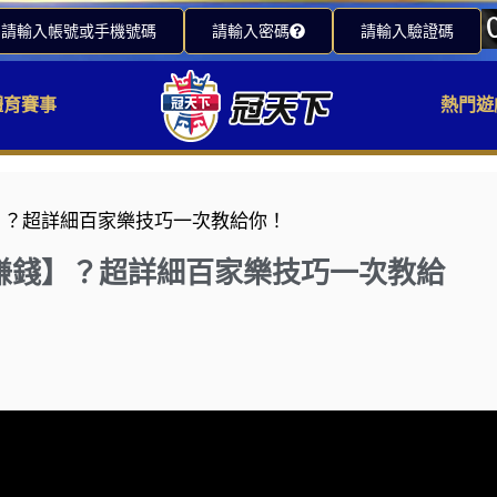
請輸入帳號或手機號碼
請輸入密碼
請輸入驗證碼
體育賽事
熱門遊
】？超詳細百家樂技巧一次教給你！
賺錢】？超詳細百家樂技巧一次教給