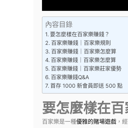
內容目錄
要怎麼樣在百家樂賺錢？
百家樂賺錢｜百家樂規則
百家樂賺錢｜百家樂怎麼算
百家樂賺錢｜百家樂怎麼算
百家樂賺錢｜百家樂莊家優勢
百家樂賺錢Q&A
首存 1000 新會員即送 500 點
要怎麼樣在百
百家樂是一種
優雅的賭場遊戲
，經