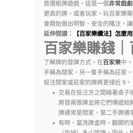
首選紙牌遊戲。這是一個
非常戲劇
更高的牌，或者玩家。玩百家樂需
會開始做出明智、安全的賭注，讓
延伸閱讀：
【百家樂纜法】怎麼用
百家樂賺錢｜
了解牌的發牌方式。在
百家樂
中，
手稱為閒家，另一隻手稱為莊家。
投注閒家或莊家的牌將更接近 9。
交易在投注方之間繞著桌子
將發兩張牌並將它們傳遞給
牌通常是閒家，第二手牌通
有時，當洗牌盒時，翻開的