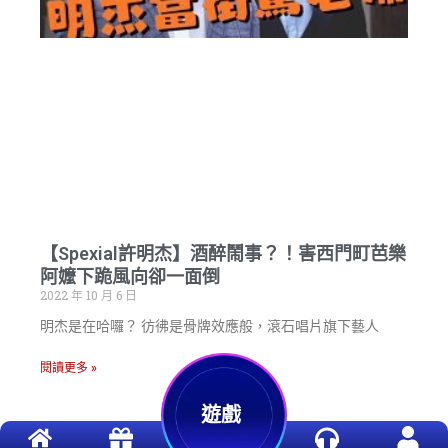
【Spexial許明杰】酒醉鬧事？！害西門町芭樂
阿嬤下跪風向卻一面倒
2022 年 10 月 6 日
明杰是在哈囉？ 彷彿是骨牌效應般，滾石唱片旗下藝人
閱讀更多 »
遊戲