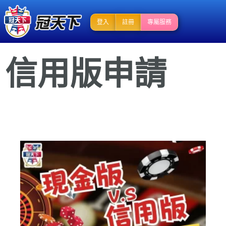
登入
註冊
專屬服務
信用版申請