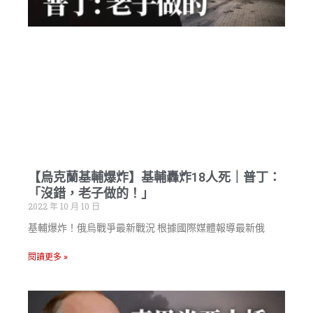
【烏克蘭基輔爆炸】基輔轟炸18人死｜普丁：
「沒錯，老子做的！」
2022 年 10 月 10 日
基輔爆炸！俄烏戰爭最新戰況 根據國際媒體報導最新俄
閱讀更多 »