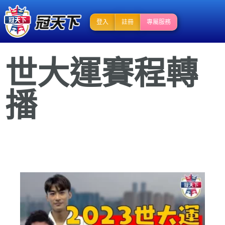
登入
註冊
專屬服務
世大運賽程轉
播