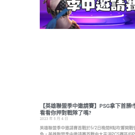
【英雄聯盟季中邀請賽】PSG拿下首勝!
看看你押對戰隊了嗎?
2023 年 5 月 4 日
英雄聯盟季中邀請賽首戰於5/2日晚間8點吹響開戰
角，英雄聯盟季中邀請賽首戰由太平洋PCS賽區的P