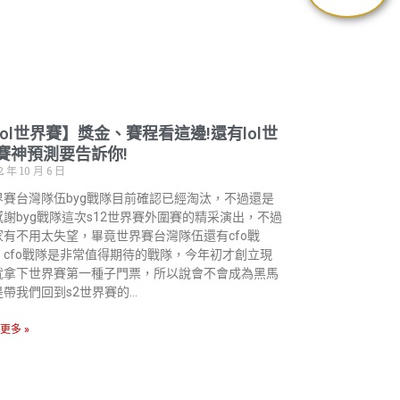
lol世界賽】獎金、賽程看這邊!還有lol世
賽神預測要告訴你!
2 年 10 月 6 日
界賽台灣隊伍byg戰隊目前確認已經淘汰，不過還是
感謝byg戰隊這次s12世界賽外圍賽的精采演出，不過
家有不用太失望，畢竟世界賽台灣隊伍還有cfo戰
，cfo戰隊是非常值得期待的戰隊，今年初才創立現
就拿下世界賽第一種子門票，所以說會不會成為黑馬
是帶我們回到s2世界賽的…
更多 »