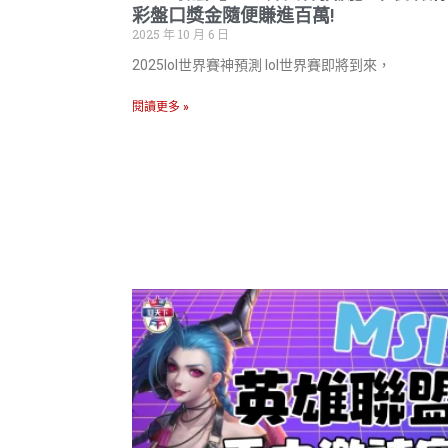
彩盤口獎金隨便賺進百萬!
2025 年 10 月 6 日
2025lol世界賽神預測 lol世界賽即將到來，
閱讀更多 »