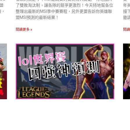
聯盟
了雙敗淘汰制，讓各隊的競爭更激烈！今天特地幫各位
年
勝，
整理出最新的MSI季中賽賽程，另外更要告訴你英雄聯
接
盟MSI預測的最新結果！
邀
閱讀更多 »
閱讀