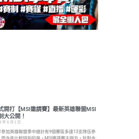
式開打【MSI邀請賽】最新英雄聯盟MSI
制大公開！
3 年 5 月 1 日
年參加英雄聯盟季中總計有9個賽區多達13支隊伍參
，而今年比較特別的是，MSI邀請賽主辦方，針對今