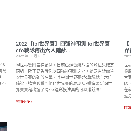
2022【lol世界賽】四強神預測|lol世界賽
【
cfo戰隊傳出六人確診…
界
2022 年 10 月 15 日
202
05
lol世界賽四強神預測，目前已經晉級八強的隊伍只確定
世
應該
兩組，除了要告訴你lol四強神預測之外，還要告訴你這
很
到，
次世界賽的確診名單，其中lol世界賽cfo戰隊就有六位
大
到不
確診，這會影響到他們世界賽的表現嗎?還有最新lol世
隊
界賽賽程出爐了嗎?lol運彩投注真的可以賺錢嗎?
在
還
閱讀更多 »
閱讀