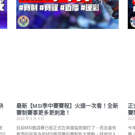
快
最新【MSI季中賽賽程】火速一次看！全新
正
賽制賽事更多更刺激！
賽
2023 年 5 月 3 日
202
號
目前MSI邀請賽已經正式在英國倫敦開打了，而且最有
今
SG
看頭的就是今年MSI邀請賽的賽制有大變動，特地加入
賽