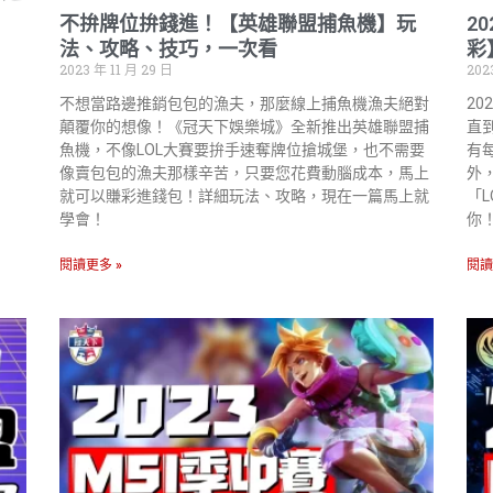
不拚牌位拚錢進！【英雄聯盟捕魚機】玩
2
法、攻略、技巧，一次看
彩
2023 年 11 月 29 日
202
不想當路邊推銷包包的漁夫，那麼線上捕魚機漁夫絕對
20
顛覆你的想像！《冠天下娛樂城》全新推出英雄聯盟捕
直
魚機，不像LOL大賽要拚手速奪牌位搶城堡，也不需要
有
像賣包包的漁夫那樣辛苦，只要您花費動腦成本，馬上
外
就可以賺彩進錢包！詳細玩法、攻略，現在一篇馬上就
「
學會！
你
閱讀更多 »
閱讀