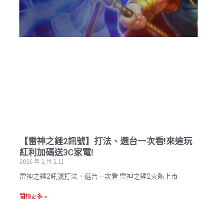
【雷神之錘2訊號】打法、選台一次看!來這玩
紅利加碼送3C家電!
2026 年 2 月 2 日
雷神之錘2訊號打法、選台一次看 雷神之錘2火熱上市
閱讀更多 »