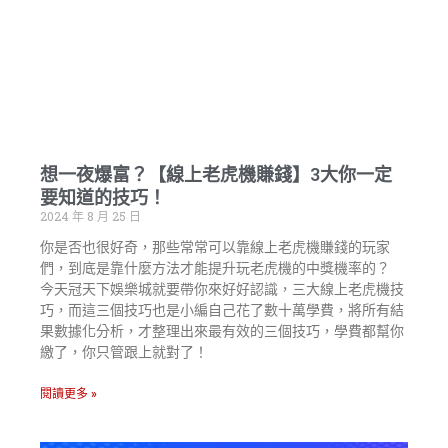
想一夜爆富？【線上老虎機賺錢】3大你一定
要知道的技巧！
2024 年 8 月 25 日
你是否也很好奇，那些常常可以靠線上老虎機賺錢的玩家
們，到底是靠什麼方法才能提升玩老虎機的中獎機率的？
今天冠天下娛樂城就要帶你來好好認識，三大線上老虎機技
巧，而這三個技巧也是小編自己花了數十萬學費，將所有結
果數據化分析，才整理出來最有效的三個技巧，學費都幫你
繳了，你只管跟上就對了！
閱讀更多 »