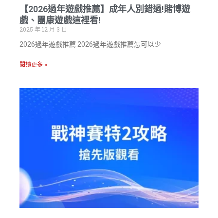
【2026過年遊戲推薦】成年人別錯過!賭博遊
戲、團康遊戲這裡看!
2025 年 12 月 3 日
2026過年遊戲推薦 2026過年遊戲推薦怎可以少
閱讀更多 »