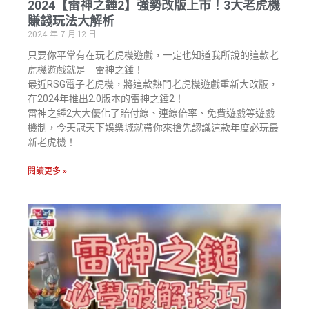
2024【雷神之錘2】強勢改版上市！3大老虎機
賺錢玩法大解析
2024 年 7 月 12 日
只要你平常有在玩老虎機遊戲，一定也知道我所說的這款老
虎機遊戲就是－雷神之錘！
最近RSG電子老虎機，將這款熱門老虎機遊戲重新大改版，
在2024年推出2.0版本的雷神之錘2！
雷神之錘2大大優化了賠付線、連線倍率、免費遊戲等遊戲
機制，今天冠天下娛樂城就帶你來搶先認識這款年度必玩最
新老虎機！
閱讀更多 »