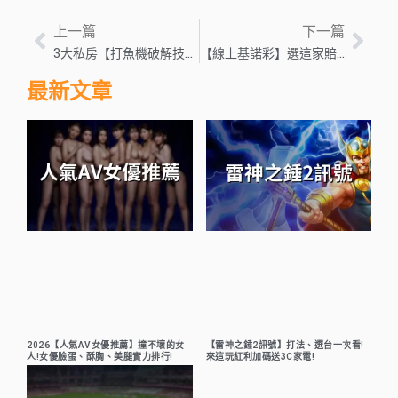
上一篇
下一篇
3大私房【打魚機破解技巧】想靠打魚機賺錢？這3招賺遍7大洋！
【線上基諾彩】選這家賠率超級高！基諾彩玩法讓你輕鬆賺爆！
最新文章
2026【人氣AV女優推薦】撞不壞的女
【雷神之錘2訊號】打法、選台一次看!
人!女優臉蛋、酥胸、美腿實力排行!
來這玩紅利加碼送3C家電!