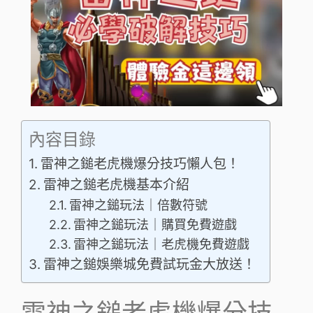
內容目錄
雷神之鎚老虎機爆分技巧懶人包！
雷神之鎚老虎機基本介紹
雷神之鎚玩法｜倍數符號
雷神之鎚玩法｜購買免費遊戲
雷神之鎚玩法｜老虎機免費遊戲
雷神之鎚娛樂城免費試玩金大放送！
雷神之鎚老虎機爆分技