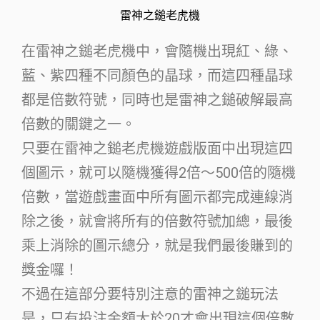
雷神之鎚老虎機
在雷神之鎚老虎機中，會隨機出現紅、綠、
藍、紫四種不同顏色的晶球，而這四種晶球
都是倍數符號，同時也是雷神之鎚破解最高
倍數的關鍵之一。
只要在雷神之鎚老虎機遊戲版面中出現這四
個圖示，就可以隨機獲得2倍～500倍的隨機
倍數，當遊戲畫面中所有圖示都完成連線消
除之後，就會將所有的倍數符號加總，最後
乘上消除的圖示總分，就是我們最後賺到的
獎金囉！
不過在這部分要特別注意的雷神之鎚玩法
是，只有投注金額大於20才會出現這個倍數