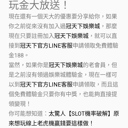
玩金大放送！
現在還有一個天大的優惠要分享給你，如果
你之前從來沒有加入過
冠天下娛樂城
，那麼
現在只要註冊加入
冠天下娛樂城
，就可以直
接到
冠天下官方LINE客服
申請領取免費體驗
金188。
當然，如果你是
冠天下娛樂城
的老會員，但
是之前沒有領過娛樂城體驗金，現在一樣可
以到
冠天下官方LINE客服
申請領取，而且這
個免費體驗金只要你有中獎，也能夠直接提
領變現！
你可能想知道：
太驚人【SLOT機率破解】原
來想玩線上老虎機贏錢要這樣做！