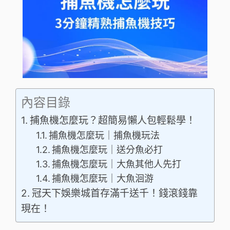
內容目錄
捕魚機怎麼玩？超簡易懶人包輕鬆學！
捕魚機怎麼玩｜捕魚機玩法
捕魚機怎麼玩｜送分魚必打
捕魚機怎麼玩｜大魚其他人先打
捕魚機怎麼玩｜大魚洄游
冠天下娛樂城首存滿千送千！錢滾錢靠
現在！