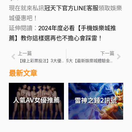
現在就來私訊
冠天下官方LINE客服
領取娛樂
城優惠吧！
延伸閱讀：
2024年度必看【手機娛樂城推
薦】教你這樣選再也不擔心會踩雷！
上一篇
下一篇
【線上彩票投注】3大優勢！一篇告訴你為什麼不要買台灣彩券！
5大【最新娛樂城體驗金】懶人包！這家體驗金真的能領得出來！
最新文章