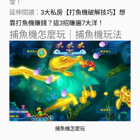
金！
延伸閱讀：
3大私房【打魚機破解技巧】想
靠打魚機賺錢？這3招賺遍7大洋！
捕魚機怎麼玩｜捕魚機玩法
捕魚機怎麼玩