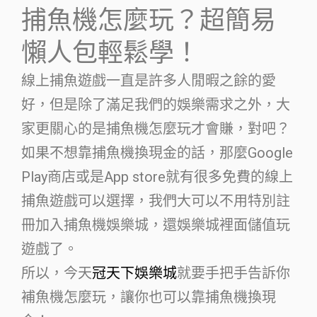
捕魚機怎麼玩？超簡易
懶人包輕鬆學！
線上捕魚遊戲一直是許多人閒暇之餘的愛
好，但是除了滿足我們的娛樂需求之外，大
家更關心的是捕魚機怎麼玩才會賺，對吧？
如果不想靠捕魚機換現金的話，那麼Google
Play商店或是App store就有很多免費的線上
捕魚遊戲可以選擇，我們大可以不用特別註
冊加入捕魚機娛樂城，還娛樂城裡面儲值玩
遊戲了。
所以，今天
冠天下娛樂城
就要手把手告訴你
補魚機怎麼玩，讓你也可以靠捕魚機換現