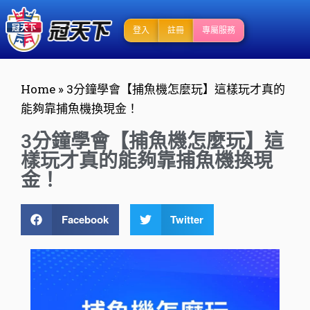
登入
註冊
專屬服務
Home
»
3分鐘學會【捕魚機怎麼玩】這樣玩才真的
能夠靠捕魚機換現金！
3分鐘學會【捕魚機怎麼玩】這
樣玩才真的能夠靠捕魚機換現
金！
Facebook
Twitter