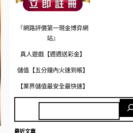
『網路評價第一現金博弈網
站』
真人遊戲【週週送彩金】
儲值【五分鐘內火速到帳】
【業界儲值最安全最快速】
最近文章