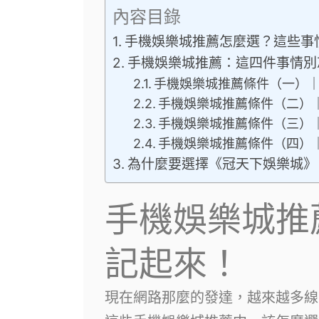
內容目錄
手機娛樂城推薦怎麼選？這些事
手機娛樂城推薦：這四件事情別
手機娛樂城推薦條件（一）
手機娛樂城推薦條件（二）
手機娛樂城推薦條件（三）
手機娛樂城推薦條件（四）
為什麼要選擇《冠天下娛樂城》
手機娛樂城推
記起來！
現在網路那麼的發達，越來越多線