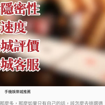
手機娛樂城推薦
那麼多，那麼如果只有自己的話，該怎麼去挑選適