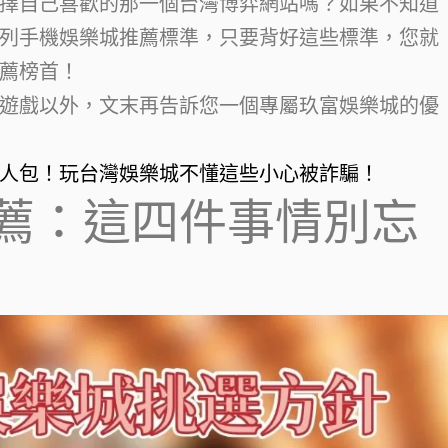
擇自己喜歡的那一個台灣博弈網站嗎？如果不知道
列手機娛樂城推薦標準，只要背好這些標準，您就
薦榜首！
遊戲以外，文末再告訴您一個專屬玖富娛樂城的優
人包！玩台灣娛樂城不懂這些小心被詐騙！
薦：這四件事情別忘