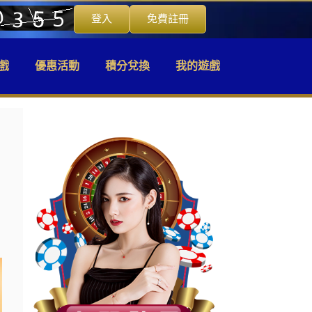
登入
免費註冊
戲
優惠活動
積分兌換
我的遊戲