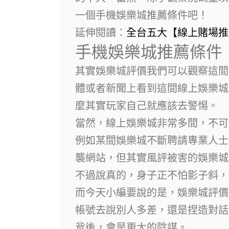
一個手機娛樂城推薦條件吧！
延伸閱讀：
全台五大【線上賭場推
手機娛樂城推薦條件
其實娛樂城評價我們可以觀察這間
體或者新聞上看到這間線上娛樂城
麼其實玩家自己就應該去警惕。
當然，線上娛樂城非常多間，不可
例如某間娛樂城不斷聘請專業人士
襲網站，但其實風評被害的娛樂城
不過說真的，身子正不怕影子斜，
而今天小編要說的是，娛樂城評價
帳號去說別人多差，還是捏造對話
背後，會是更大的陰謀。