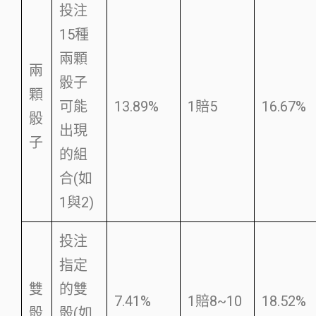
投注
15種
兩顆
兩
骰子
顆
可能
13.89%
1賠5
16.67%
骰
出現
子
的組
合(如
1與2)
投注
指定
雙
的雙
7.41%
1賠8~10
18.52%
骰
骰(如