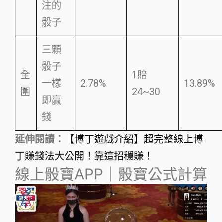
注的
骰子
三顆
骰子
全
1賠
一樣
2.78%
13.89%
圍
24~30
即贏
錢
延伸閱讀：
【博丁遊戲介紹】超完整線上博
丁賺錢法大公開！靠這招穩賺！
線上骰寶APP｜骰寶公式計算