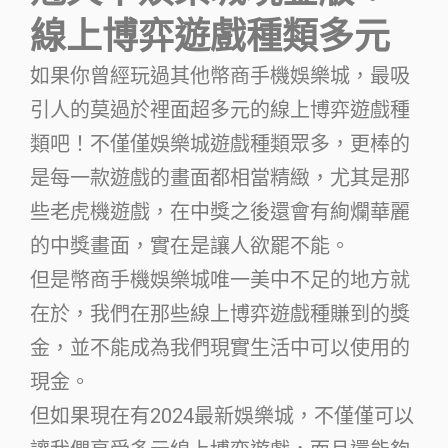
線上博弈遊戲種類多元
如果你曾經玩過其他幣商手機娛樂城，最吸
引人的莫過於裡面超多元的線上博弈遊戲種
類吧！不僅僅娛樂城遊戲種類眾多，更棒的
是每一款遊戲的畫面都相當精緻，尤其是那
些老虎機遊戲，在中獎之後還會有絢爛華麗
的中獎畫面，實在是讓人欲罷不能。
但是幣商手機娛樂城唯一美中不足的地方就
在於，我們在那些線上博弈遊戲種賺到的獎
金，並不能成為我們現實生活中可以使用的
現金。
但如果現在有2024最新娛樂城，不僅僅可以