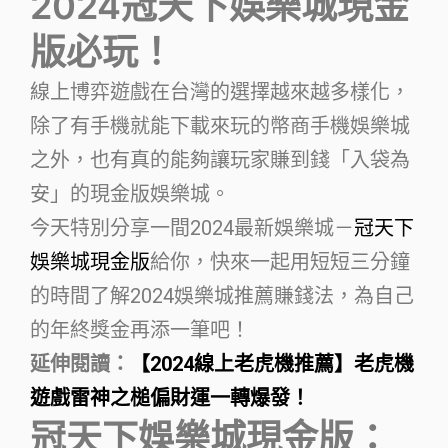
2024冠天下娛樂城現金
版必玩！
線上博弈遊戲在台灣的選擇越來越多樣化，
除了有手機就能下載來玩的幣商手機娛樂城
之外，也有真的能夠讓玩家賺到錢「入袋為
安」的現金版娛樂城。
今天特別分享一間2024最新娛樂城－
冠天下
娛樂城現金版
給你，快來一起用短短三分鐘
的時間了解2024娛樂城推薦賺錢法，為自己
的年終獎金再添一筆吧！
延伸閱讀：
【2024線上老虎機推薦】老虎機
遊戲雷神之槌偏財運一轉爆發！
冠天下娛樂城現金版：